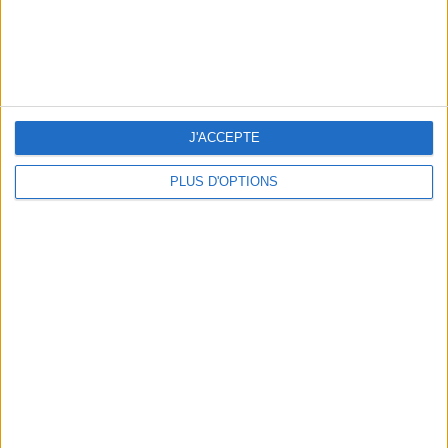
J'ACCEPTE
5 ESCAPADES AVEC SPA À MOINS DE 2H DE PARIS
PLUS D'OPTIONS
NOS ADRESSES CHOUCHOUTES POUR UNE VIRÉE À DEAUVILLE-TROUVILLE