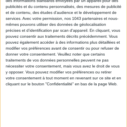
des informations standards envoyées par un appareil pour des
publicités et du contenu personnalisés, des mesures de publicité
et de contenu, des études d'audience et le développement de
services.
Avec votre permission, nos 1043 partenaires et nous-
mêmes pouvons utiliser des données de géolocalisation
précises et d’identification par scan d'appareil. En cliquant, vous
pouvez consentir aux traitements décrits précédemment. Vous
LES MEILLEURS HÔTELS POUR UN WEEK-END SPA ET GASTRONOMIE
pouvez également accéder à des informations plus détaillées et
modifier vos préférences avant de consentir ou pour refuser de
donner votre consentement.
Veuillez noter que certains
traitements de vos données personnelles peuvent ne pas
nécessiter votre consentement, mais vous avez le droit de vous
y opposer. Vous pouvez modifier vos préférences ou retirer
votre consentement à tout moment en revenant sur ce site et en
cliquant sur le bouton "Confidentialité" en bas de la page Web.
5 BONS ROMANS EN FORMAT POCHE À DÉVORER CET ÉTÉ