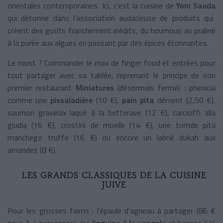
orientales contemporaines. Ici, c’est la cuisine de
Yoni Saada
qui détonne dans l’association audacieuse de produits qui
créent des goûts franchement inédits, du houmous au praliné
à la purée aux algues en passant par des épices étonnantes.
Le must ? Commander le max de finger food et entrées pour
tout partager avec sa tablée, reprenant le principe de son
premier restaurant
Miniatures
(désormais fermé) : phenicia
comme une
pissaladière
(10 €),
pain pita
dément (2,50 €),
saumon gravelax laqué à la betterave (12 €), carcioffi alla
giudia (16 €), crostini de moelle (14 €), une torride pita
manchego truffe (16 €) ou encore un labné dukah aux
amandes (8 €).
LES GRANDS CLASSIQUES DE LA CUISINE
JUIVE
Pour les grosses faims : l’épaule d’agneau à partager (86 €
pour 3-4 personnes), les
linguine à la vongole
et harissa à la