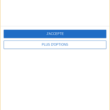
J'ACCEPTE
5 ESCAPADES AVEC SPA À MOINS DE 2H DE PARIS
PLUS D'OPTIONS
NOS ADRESSES CHOUCHOUTES POUR UNE VIRÉE À DEAUVILLE-TROUVILLE