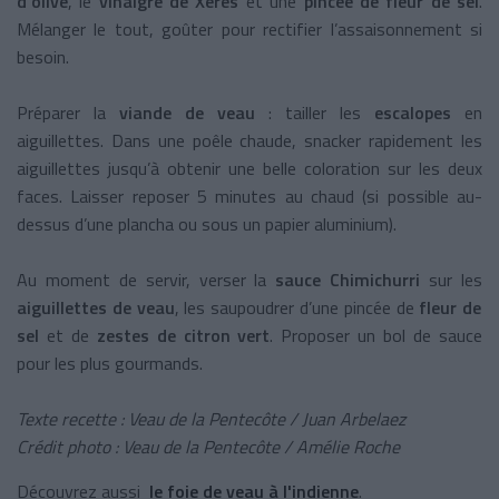
d’olive
, le
vinaigre de Xérès
et une
pincée de fleur de sel
.
Mélanger le tout, goûter pour rectifier l’assaisonnement si
besoin.
Préparer la
viande de veau
: tailler les
escalopes
en
aiguillettes. Dans une poêle chaude, snacker rapidement les
aiguillettes jusqu’à obtenir une belle coloration sur les deux
faces. Laisser reposer 5 minutes au chaud (si possible au-
dessus d’une plancha ou sous un papier aluminium).
Au moment de servir, verser la
sauce Chimichurri
sur les
aiguillettes de veau
, les saupoudrer d’une pincée de
fleur de
sel
et de
zestes de citron vert
. Proposer un bol de sauce
pour les plus gourmands.
Texte recette : Veau de la Pentecôte / Juan Arbelaez
Crédit photo : Veau de la Pentecôte / Amélie Roche
Découvrez aussi
le foie de veau à l'indienne
.