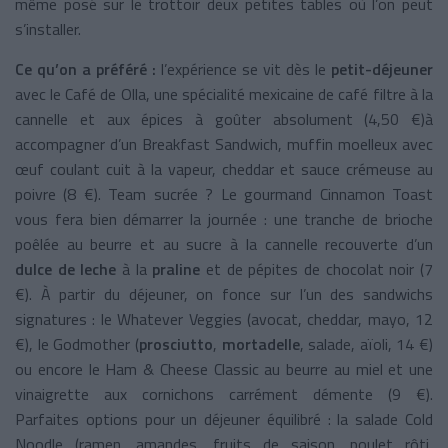
même posé sur le trottoir deux petites tables où l’on peut
s’installer.
Ce qu’on a préféré :
l’expérience se vit dès le
petit-déjeuner
avec le Café de Olla, une spécialité mexicaine de café filtre à la
cannelle et aux épices à goûter absolument (4,50 €)à
accompagner d’un Breakfast Sandwich, muffin moelleux avec
œuf coulant cuit à la vapeur, cheddar et sauce crémeuse au
poivre (8 €). Team sucrée ? Le gourmand Cinnamon Toast
vous fera bien démarrer la journée : une tranche de brioche
poêlée au beurre et au sucre à la cannelle recouverte d’un
dulce de leche
à la
praline
et de pépites de chocolat noir (7
€). À partir du déjeuner, on fonce sur l’un des sandwichs
signatures : le Whatever Veggies (avocat, cheddar, mayo, 12
€), le Godmother (
prosciutto
,
mortadelle
, salade, aïoli, 14 €)
ou encore le Ham & Cheese Classic au beurre au miel et une
vinaigrette aux cornichons carrément démente (9 €).
Parfaites options pour un déjeuner équilibré : la salade Cold
Noodle (ramen, amandes, fruits de saison, poulet rôti,