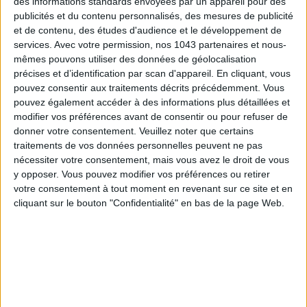
des informations standards envoyées par un appareil pour des
Le mood :
il y a la queue devant tous les jours, et pour cause !
publicités et du contenu personnalisés, des mesures de publicité
Quand le dernier gagnant de
Top Chef Hugo Riboulet
et sa
et de contenu, des études d'audience et le développement de
complice
Albane Auvray
de la même saison ont annoncé
services.
Avec votre permission, nos 1043 partenaires et nous-
l’ouverture d’un comptoir à
tourtes
monomaniaque, l’hystérie
mêmes pouvons utiliser des données de géolocalisation
était de mise. Tous deux passionnés de bonne cuisine – et en
précises et d’identification par scan d'appareil. En cliquant, vous
pouvez consentir aux traitements décrits précédemment. Vous
attendant tôt ou tard l’ouverture d’un prochain restaurant –
pouvez également accéder à des informations plus détaillées et
les compères ont à cœur de délivrer chaque jour quatre
modifier vos préférences avant de consentir ou pour refuser de
recettes de tourtes franchouillardes et follement
donner votre consentement.
Veuillez noter que certains
gourmandes, délicatement enrobées dans leur petit papier et
traitements de vos données personnelles peuvent ne pas
déposées dans une boîte à pâtisserie du plus bel effet. Le
nécessiter votre consentement, mais vous avez le droit de vous
y opposer. Vous pouvez modifier vos préférences ou retirer
deal ? Une centaine de tourte sortent chaque jour : venez tôt
votre consentement à tout moment en revenant sur ce site et en
histoire d’éviter le sold out !
cliquant sur le bouton "Confidentialité" en bas de la page Web.
Ce qu’on a préféré :
sur les quatre recettes proposées, les
deux qui nous ont vraiment séduites sont finalement les plus
traditionnelles. À savoir : la meilleure d’abord, la Classique au
suprême de volaille jaune des Landes
, farce cochon fermier
et veau, embeurrée de choux,
duxelle de champignons
bruns,