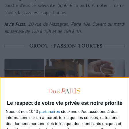
touche d’acidité salivante (4,50 € la part). À noter : même
froide, la pizza est super bonne.
Jay’s Pizza
, 20 rue de Mazagran, Paris 10
e
. Ouvert du mardi
au samedi de 12h à 15h et de 19h à 1h.
GROOT : PASSION TOURTES
Le respect de votre vie privée est notre priorité
Nous et nos 1043
partenaires
stockons et/ou accédons à des
informations sur un appareil, telles que les cookies, et traitons
Le quartier : Montorgueil
.
des données personnelles telles que des identifiants uniques et