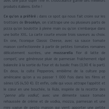
avec une pâte super fine et croustillante garnie des meilleurs
produits italiens. Enfin !
Ce qu’on a préféré :
dans ce spot qui nous fait croire sur les
trottoirs de
Brooklyn
, on s’attrape une ou plusieurs parts de
pizza qu’on boulotte à pleine main ou qu’on s’embarque dans
une boîte XXL. La carte courte envoie trois saveurs au choix.
En one, l’iconique Classic Cheese, avec sa sauce tomate
maison confectionnée à partir de petites tomates romaines
délicatement sucrées, une
mozzarella
fior di latte de
compet’, une généreuse pluie de parmesan fraîchement râpé
balancée à la sortie du four et du basilic frais (3,90 € la part).
En deux, la culte Pepperoni, emblème de la culture pop
américaine qu’on a vu passer 1 000 fois dans les films et
séries US (4,50 €). Et enfin, celle qui vous attrape l’appétit et
le cœur en une bouchée, la Rubi, inspirée de la recette des
“
penne alla vodka
”, avec une démente sauce tomate
rehaussée de crème et de vodka, mozza, parmesan et une
mini vague de pesto maison qui vient apporter une petite