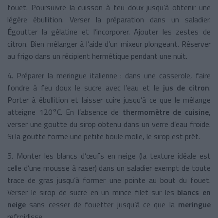
fouet. Poursuivre la cuisson à feu doux jusqu’à obtenir une
légère ébullition. Verser la préparation dans un saladier.
Égoutter la gélatine et l’incorporer. Ajouter les zestes de
citron. Bien mélanger à l’aide d’un mixeur plongeant. Réserver
au frigo dans un récipient hermétique pendant une nuit.
4. Préparer la meringue italienne : dans une casserole, faire
fondre à feu doux le sucre avec l’eau et le
jus de citron
.
Porter à ébullition et laisser cuire jusqu’à ce que le mélange
atteigne 120°C. En l’absence de
thermomètre de cuisine
,
verser une goutte du sirop obtenu dans un verre d’eau froide.
Si la goutte forme une petite boule molle, le sirop est prêt.
5. Monter les blancs d’œufs en neige (la texture idéale est
celle d’une mousse à raser) dans un saladier exempt de toute
trace de gras jusqu’à former une pointe au bout du fouet.
Verser le sirop de sucre en un mince filet sur les
blancs en
neige
sans cesser de fouetter jusqu’à ce que la
meringue
refroidisse.