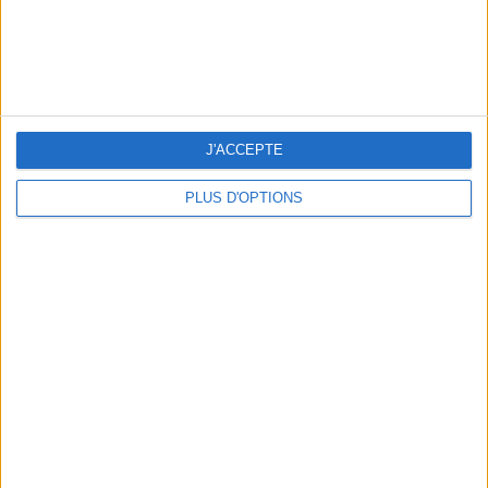
3 EXPÉRIENCES OUTDOOR À DEUX PAS DE PARIS
J'ACCEPTE
PLUS D'OPTIONS
LES CADEAUX DÉLICIEUSEMENT SNOBS À RAPPORTER DE PARIS