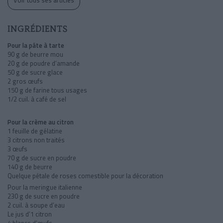
INGRÉDIENTS
Pour la pâte à tarte
90 g de beurre mou
20 g de poudre d’amande
50 g de sucre glace
2 gros œufs
150 g de farine tous usages
1/2 cuil. à café de sel
Pour la crème au citron
1 feuille de gélatine
3 citrons non traités
3 œufs
70 g de sucre en poudre
140 g de beurre
Quelque pétale de roses comestible pour la décoration
Pour la meringue italienne
230 g de sucre en poudre
2 cuil. à soupe d’eau
Le jus d’1 citron
4 blancs d’œufs