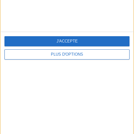
J'ACCEPTE
PLUS D'OPTIONS
RECETTE : LA PASTÈQUE ÉTOILÉE DE L’ÉTÉ