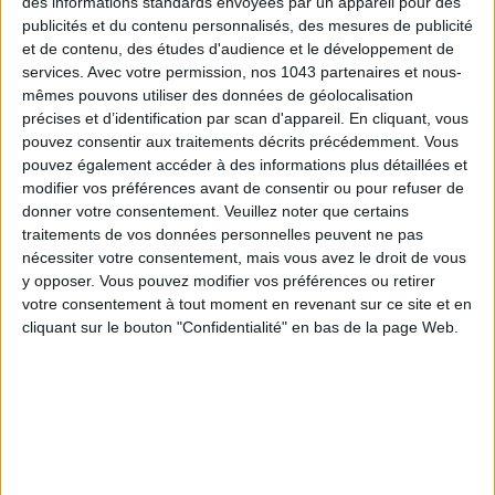
des informations standards envoyées par un appareil pour des
publicités et du contenu personnalisés, des mesures de publicité
écrit par
et de contenu, des études d'audience et le développement de
ELODIE ROUGE
services.
Avec votre permission, nos 1043 partenaires et nous-
mêmes pouvons utiliser des données de géolocalisation
Voir tous ses articles
précises et d’identification par scan d'appareil. En cliquant, vous
pouvez consentir aux traitements décrits précédemment. Vous
pouvez également accéder à des informations plus détaillées et
RIA MUNONGO
modifier vos préférences avant de consentir ou pour refuser de
donner votre consentement.
Veuillez noter que certains
Voir tous ses articles
traitements de vos données personnelles peuvent ne pas
nécessiter votre consentement, mais vous avez le droit de vous
JE PARTAGE !
y opposer. Vous pouvez modifier vos préférences ou retirer
votre consentement à tout moment en revenant sur ce site et en
cliquant sur le bouton "Confidentialité" en bas de la page Web.