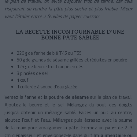
le plan de travail, on évite d’ajouter trop de farine, car cela
risquerait de rendre la pâte plus sèche et plus friable. Mieux
vaut l'étaler entre 2 feuilles de papier cuisson
.”
LA RECETTE INCONTOURNABLE D’UNE
BONNE PÂTE SABLÉE
220 g de farine de blé T45 ou T55
50 g de graines de sésame grillées et réduites en poudre
125 g de beurre froid coupé en dés
3 pincées de sel
1 œuf
1 cuillerée à soupe d’eau glacée
Versez la farine et la
poudre de sésame
sur le plan de travail.
Ajoutez le beurre et le sel. Mélangez du bout des doigts
jusqu’à obtenir un mélange sablé. Faites un puit au centre,
ajoutez l'œuf et l’eau. Mélangez puis écrasez avec la paume
de la main pour amalgamer la pâte. Formez un
palet
de 2-3
cm d'épaisseur et enveloppez-le dans du
film alimentaire
ou