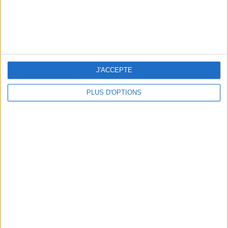
J'ACCEPTE
PLUS D'OPTIONS
THE BEST SOUTHERN RESTAURANTS IN PARIS