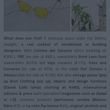
What does one find?
A luminous space under the 500m2
skylight,
a real cocktail of established or budding
designers.
With
Comme des Garçons
shirts (starting at
€300 ),
YMC
(on sale at €60 ), sweatshirts
Aimé Leon Doré
sweatshirts (€165) and
Veja
sneakers (€115),
Vans and
Converse
(on sale at €59), or the collab
Raf Simons x
Adidas
collab (on sale at €195). But also
vintage pieces
(pop
up Brut Clothing pop up), objects and design furniture
(Daniel Gallo lamps starting at €480), international
editions & press
(with specialized
magazines such as
Dazed
or
i-D
),
cosmetic products
(perfumes)
,
candles (Maison
Nérie
€35 or
La note Parisienne
€45)
, original alcohols and