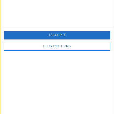
THE BEST SOUTHERN RESTAURANTS IN PARIS
J'ACCEPTE
PLUS D'OPTIONS
5 SPA GETAWAYS LESS THAN 2 HOURS FROM PARIS