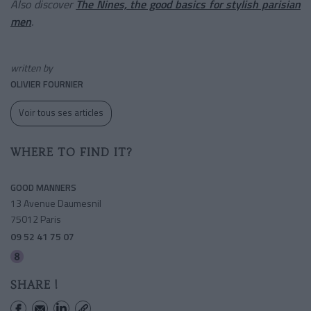
Also discover
The Nines, the good basics for stylish parisian
men
.
written by
OLIVIER FOURNIER
Voir tous ses articles
WHERE TO FIND IT?
GOOD MANNERS
13 Avenue Daumesnil
75012 Paris
09 52 41 75 07
Ledru-rollin
SHARE !