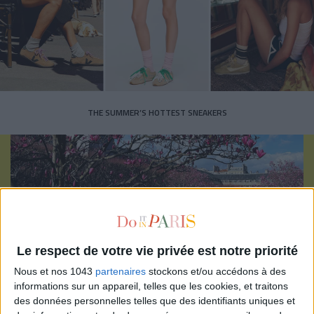
THE SUMMER’S HOTTEST SNEAKERS
Subscribe for our newsletter
Le respect de votre vie privée est notre priorité
Nous et nos 1043
partenaires
stockons et/ou accédons à des
informations sur un appareil, telles que les cookies, et traitons
SUBSCRIBE
des données personnelles telles que des identifiants uniques et