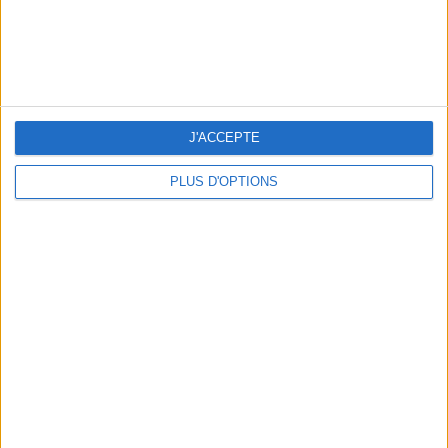
THE BEST COLD DRINKS TO GRAB IN PARIS
J'ACCEPTE
PLUS D'OPTIONS
THE PRETTIEST OUTDOOR POOLS IN PARIS