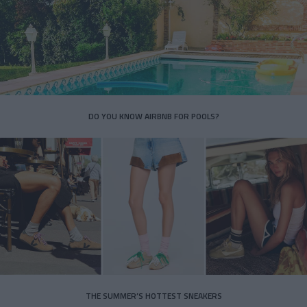
DO YOU KNOW AIRBNB FOR POOLS?
THE SUMMER’S HOTTEST SNEAKERS