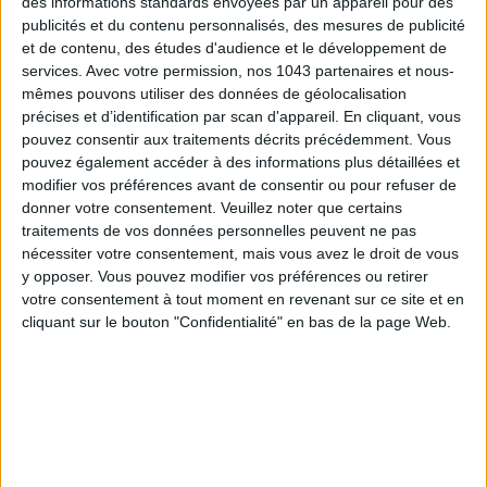
des informations standards envoyées par un appareil pour des
publicités et du contenu personnalisés, des mesures de publicité
ÉLYSÉE - ÉTOILE: CHIC ADDRESSES TO REMEMBER
et de contenu, des études d'audience et le développement de
services.
Avec votre permission, nos 1043 partenaires et nous-
mêmes pouvons utiliser des données de géolocalisation
précises et d’identification par scan d'appareil. En cliquant, vous
pouvez consentir aux traitements décrits précédemment. Vous
pouvez également accéder à des informations plus détaillées et
modifier vos préférences avant de consentir ou pour refuser de
donner votre consentement.
Veuillez noter que certains
traitements de vos données personnelles peuvent ne pas
nécessiter votre consentement, mais vous avez le droit de vous
y opposer. Vous pouvez modifier vos préférences ou retirer
votre consentement à tout moment en revenant sur ce site et en
cliquant sur le bouton "Confidentialité" en bas de la page Web.
SUMMER JEWELRY THAT CAPTURES THE SEASON