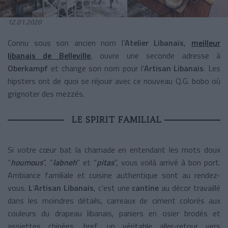
12.01.2020
Connu sous son ancien nom l’
Atelier Libanais
,
meilleur
libanais de Belleville
, ouvre une seconde adresse à
Oberkampf
et change son nom pour l’
Artisan Libanais
. Les
hipsters ont de quoi se réjouir avec ce nouveau Q.G. bobo où
grignoter des mezzés.
LE SPIRIT FAMILIAL
Si votre cœur bat la chamade en entendant les mots doux
“
houmous
”, “
labneh
” et “
pitas
”, vous voilà arrivé à bon port.
Ambiance familiale et cuisine authentique sont au rendez-
vous.
L
’
Artisan Libanais
, c’est une
cantine
au décor travaillé
dans les moindres détails, carreaux de ciment colorés aux
couleurs du drapeau libanais, paniers en osier brodés et
assiettes chinées, bref, un véritable aller-retour vers