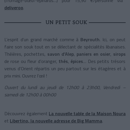
(fromage-bœuf-épinards…) pour 15,90 €/personne via
deliveroo
.
UN PETIT SOUK
L’esprit d’un grand marché comme à
Beyrouth
. Ici, on peut
faire son souk tout en se délectant de spécialités libanaises.
Théières, pochettes,
savon d’Alep
,
paniers en osier
,
sirops
de rose ou fleur d’oranger,
thés
,
épices
… Des petits trésors
venus d’Orient répartis un peu partout sur les étagères et à
prix mini. Ouvrez l’œil !
Ouvert du lundi au jeudi de 12h00 à 23h00, Vendredi –
samedi de 12h00 à 00h00
Découvrez également
La nouvelle table de la Maison Noura
et
Libertino, la nouvelle adresse de Big Mamma
.