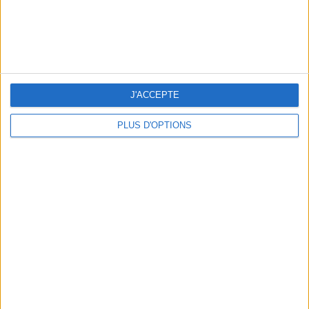
J'ACCEPTE
LES CADEAUX DÉLICIEUSEMENT SNOBS À RAPPORTER DE PARIS
PLUS D'OPTIONS
LES MEILLEURS APÉROS LES PIEDS DANS L’EAU