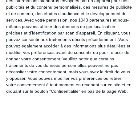
des informations standards envoyées par un appareil pour des
publicités et du contenu personnalisés, des mesures de publicité
et de contenu, des études d'audience et le développement de
services.
Avec votre permission, nos 1043 partenaires et nous-
mêmes pouvons utiliser des données de géolocalisation
LES SNEAKERS STARS DE L’ÉTÉ
précises et d’identification par scan d'appareil. En cliquant, vous
pouvez consentir aux traitements décrits précédemment. Vous
pouvez également accéder à des informations plus détaillées et
modifier vos préférences avant de consentir ou pour refuser de
donner votre consentement.
Veuillez noter que certains
traitements de vos données personnelles peuvent ne pas
nécessiter votre consentement, mais vous avez le droit de vous
y opposer. Vous pouvez modifier vos préférences ou retirer
Inscrivez-vous à notre newsletter
votre consentement à tout moment en revenant sur ce site et en
cliquant sur le bouton "Confidentialité" en bas de la page Web.
S'INSCRIRE