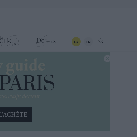
FR
EN