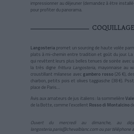
impressionner au déjeuner (demandez à être installé·e
pour profiter du panorama.
COQUILLAGE
Langosteria
promet un sourcing de haute volée parmi
plats à mi-chemin entre tradition et goût du jour. La
qui revêtent leurs plus belles tenues de soirée avec 
la très digne
frittura Langosteria
, mayonnaise au wa
croustillant milanese avec
gambero rosso
(26 €), d
charbon, petits pois et olives taggiasche (38 €). Psst 
place de Paris…
Avis aux amateurs de jus italiens : la sommelière
Vale
de la Botte, comme l’excellent
Rosso di Montalcino
de
Ouvert du mercredi au dimanche, au déje
langosteria.paris@chevalblanc.com ou par téléphone a