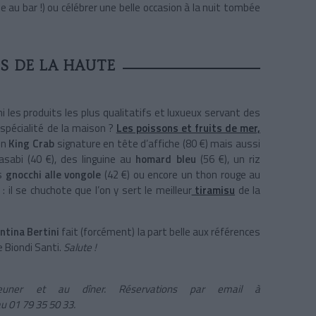
 au bar !) ou célébrer une belle occasion à la nuit tombée
S DE LA HAUTE
 les produits les plus qualitatifs et luxueux servant des
 spécialité de la maison ?
Les poissons et fruits de mer,
un
King Crab
signature en tête d’affiche (80 €) mais aussi
sabi (40 €), des linguine au
homard bleu
(56 €), un riz
es
gnocchi alle vongole
(42 €) ou encore un thon rouge au
: il se chuchote que l’on y sert le meilleur
tiramisu
de la
ntina Bertini
fait (forcément) la part belle aux références
 Biondi Santi.
Salute !
uner et au dîner. Réservations par email à
u 01 79 35 50 33.