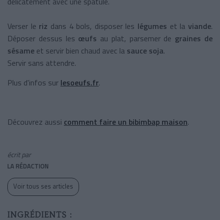
délicatement avec une spatule.
Verser le
riz
dans 4 bols, disposer les
légumes
et la
viande
.
Déposer dessus les
œufs
au plat, parsemer de
graines de
sésame
et servir bien chaud avec la
sauce soja
.
Servir sans attendre.
Plus d'infos sur
lesoeufs.fr
.
Découvrez aussi
comment faire un bibimbap maison
.
écrit par
LA RÉDACTION
Voir tous ses articles
INGRÉDIENTS :