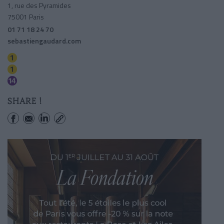
1, rue des Pyramides
75001 Paris
01 71 18 24 70
sebastiengaudard.com
Tuileries
Palais-royal (musee Du Louvre)
Pyramides
SHARE !