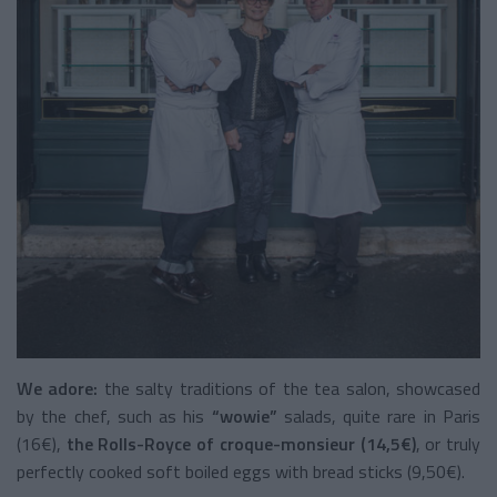
We adore:
the salty traditions of the tea salon, showcased
by the chef, such as his
“wowie”
salads, quite rare in Paris
(16€),
the Rolls-Royce of croque-monsieur (14,5€)
, or truly
perfectly cooked soft boiled eggs with bread sticks
(9,50€).