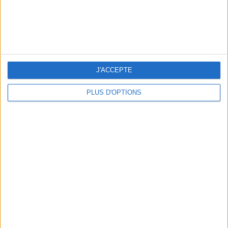
WHERE TO HAVE A DRINK BY THE SEINE?
J'ACCEPTE
PLUS D'OPTIONS
THE BEST SOUTHERN RESTAURANTS IN PARIS