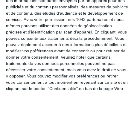
des informations standards envoyées par un appareil pour des
publicités et du contenu personnalisés, des mesures de publicité
et de contenu, des études d'audience et le développement de
SPF 50 SUNSCREENS YOU'LL ACTUALLY WANT TO SLATHER ON
services.
Avec votre permission, nos 1043 partenaires et nous-
mêmes pouvons utiliser des données de géolocalisation
précises et d’identification par scan d'appareil. En cliquant, vous
pouvez consentir aux traitements décrits précédemment. Vous
pouvez également accéder à des informations plus détaillées et
modifier vos préférences avant de consentir ou pour refuser de
donner votre consentement.
Veuillez noter que certains
traitements de vos données personnelles peuvent ne pas
nécessiter votre consentement, mais vous avez le droit de vous
y opposer. Vous pouvez modifier vos préférences ou retirer
votre consentement à tout moment en revenant sur ce site et en
cliquant sur le bouton "Confidentialité" en bas de la page Web.
THE BEST HOTELS FOR A SPA AND GASTRONOMY WEEKEND