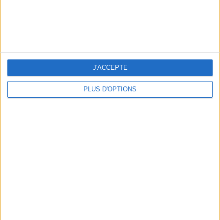
THE HOTTEST NEW STREET FOOD SPOTS IN PARIS
J'ACCEPTE
PLUS D'OPTIONS
BEACHWEAR ESSENTIALS FOR THE ULTIMATE SUMMER WARDROBE