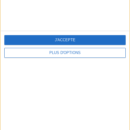
LES MEILLEURS HÔTELS POUR UN WEEK-END SPA ET GASTRONOMIE
J'ACCEPTE
PLUS D'OPTIONS
5 BONS ROMANS EN FORMAT POCHE À DÉVORER CET ÉTÉ