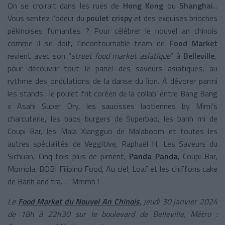
On se croirait dans les rues de
Hong Kong
ou
Shanghai
...
Vous sentez l’odeur du
poulet crispy
et des exquises brioches
pékinoises fumantes ? Pour célébrer le nouvel an chinois
comme il se doit, l’incontournable team de
Food Market
revient avec son “
street food market asiatique
” à
Belleville
,
pour découvrir tout le panel des saveurs asiatiques, au
rythme des ondulations de la danse du lion. À dévorer parmi
les stands : le poulet frit coréen de la collab’ entre Bang Bang
x Asahi Super Dry, les saucisses laotiennes by Mimi’s
charcuterie, les baos burgers de Superbao, les banh mi de
Coupi Bar, les Mala Xiangguo de Malaboom et toutes les
autres spécialités de Veggitive, Raphaël H, Les Saveurs du
Sichuan, Cinq fois plus de piment,
Panda Panda
, Coupi Bar,
Momola, BOBI Filipino Food, Au ciel, Loaf et les chiffons cake
de Banh and tra. … Mmmh !
Le
Food Market du Nouvel An Chinois
,
jeudi 30 janvier 2024
de 18h à 22h30 sur le boulevard de Belleville, Métro :