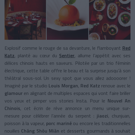
Explosif comme le rouge de sa devanture, le flamboyant
Red
Katz
, planté au cœur du
Sentier
, allume l’appétit avec ses
délices chinois hauts en saveurs. Pilotée par un trio féminin
électrique, cette table offre le beau et la surprise jusqu’à son
théâtral sous-sol. Un sexy spot que vous allez adoooorer !
Imaginé par le studio
Louis Morgan
,
Red Katz
renoue avec le
glamour
en alignant de multiples espaces qui vont faire briller
vos yeux et pimper vos stories Insta. Pour le
Nouvel An
Chinois
, cet écrin de rêve annonce un menu unique sur-
mesure pour célébrer l’année du serpent :
jiaozi
, chunjuan,
poisson à la vapeur,
porc mariné
ou encore les traditionnelles
nouilles
Cháng Shòu Miàn
et desserts gourmands à souhait