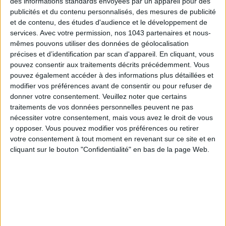
des informations standards envoyées par un appareil pour des
savoir-faire pour nous offrir les plus sublimes saveurs venues
publicités et du contenu personnalisés, des mesures de publicité
et de contenu, des études d'audience et le développement de
d’Orient. Du 27 janvier au 2 février, le
Steam Bar
propose un
services.
Avec votre permission, nos 1043 partenaires et nous-
menu dégustation unique
à 65 €. Celui-ci inclut un
mêmes pouvons utiliser des données de géolocalisation
assortiment de
Dim Sums
(8 pièces) et de
Gyozas
(6 pièces),
précises et d’identification par scan d'appareil. En cliquant, vous
des petites assiettes
izakayas
composées de tofu frais et
pouvez consentir aux traitements décrits précédemment. Vous
d’une salade de gambas, et en dessert, un exquis
mochi
pouvez également accéder à des informations plus détaillées et
modifier vos préférences avant de consentir ou pour refuser de
chaud
au sésame noir et aux cacahuètes.
donner votre consentement.
Veuillez noter que certains
Steam Bar
,
2 rue du Sabot, Paris 6e. Menu dégustation à 65
traitements de vos données personnelles peuvent ne pas
nécessiter votre consentement, mais vous avez le droit de vous
€, disponible du 27 janvier au 2 février, de 19h à 22h30.
y opposer. Vous pouvez modifier vos préférences ou retirer
Réservations disponibles
en ligne
.
votre consentement à tout moment en revenant sur ce site et en
© Steam Bar
cliquant sur le bouton "Confidentialité" en bas de la page Web.
À L’HÔTEL DES GRANDS VOYAGEURS