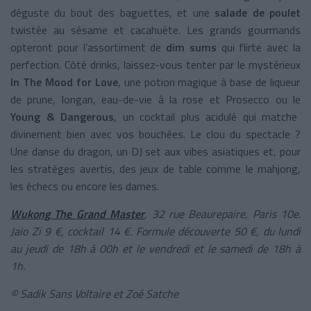
déguste du bout des baguettes, et une
salade de poulet
twistée au sésame et cacahuète. Les grands gourmands
opteront pour l’assortiment de
dim sums
qui flirte avec la
perfection. Côté drinks, laissez-vous tenter par le mystérieux
In The Mood for Love
, une potion magique à base de liqueur
de prune, longan, eau-de-vie à la rose et Prosecco ou le
Young & Dangerous
, un cocktail plus acidulé qui matche
divinement bien avec vos bouchées. Le clou du spectacle ?
Une danse du dragon, un DJ set aux vibes asiatiques et, pour
les stratèges avertis, des jeux de table comme le mahjong,
les échecs ou encore les dames.
Wukong The Grand Master
,
32 rue Beaurepaire, Paris 10e.
Jaio Zi 9 €, cocktail 14 €. Formule découverte 50 €, du lundi
au jeudi de 18h à 00h et le vendredi et le samedi de 18h à
1h.
© Sadik Sans Voltaire et Zoé Satche