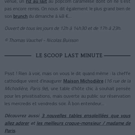
venue, un
riz au lait
au popcorn caramélisé dont on ne s’est
pas encore remis. On nous dit également le plus grand bien de
son
brunch
du dimanche à 48 €…
Ouvert de tous les jours de 12h à 14h30 et de 17h à 23h.
© Thomas Vauchel - Nicolas Buisson
LE SCOOP LAST MINUTE
Psst ! Rien à voir, mais on vous le dit quand même : la cheffe
cathodique vient d’inaugurer
Maison Michodière
(
16 rue de la
Michodière, Paris 9e
), une table d’hôte chic à souhait pensée
pour les privatisations, mais ouverte au public sur réservation
les mercredis et vendredis soir. À bon entendeur…
Découvrez aussi
3 nouvelles tables ensoleillées que vous
allez adorer
et
les meilleurs croque-monsieur / madame de
Paris
.