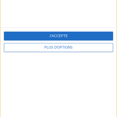
J'ACCEPTE
LES CADEAUX DÉLICIEUSEMENT SNOBS À RAPPORTER DE PARIS
PLUS D'OPTIONS
LES MEILLEURS APÉROS LES PIEDS DANS L’EAU