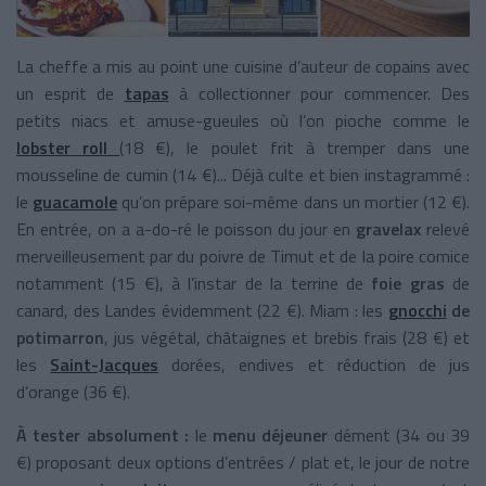
La cheffe a mis au point une cuisine d’auteur de copains avec
un esprit de
tapas
à collectionner pour commencer. Des
petits niacs et amuse-gueules où l’on pioche comme le
lobster roll
(18 €), le poulet frit à tremper dans une
mousseline de cumin (14 €)... Déjà culte et bien instagrammé :
le
guacamole
qu’on prépare soi-même dans un mortier (12 €).
En entrée, on a a-do-ré le poisson du jour en
gravelax
relevé
merveilleusement par du poivre de Timut et de la poire comice
notamment (15 €), à l’instar de la terrine de
foie gras
de
canard, des Landes évidemment (22 €). Miam : les
gnocchi
de
potimarron
, jus végétal, châtaignes et brebis frais (28 €) et
les
Saint-Jacques
dorées, endives et réduction de jus
d’orange (36 €).
À tester absolument :
le
menu déjeuner
dément (34 ou 39
€) proposant deux options d’entrées / plat et, le jour de notre