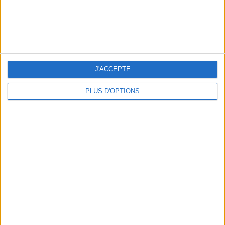
J'ACCEPTE
PLUS D'OPTIONS
NOS ADRESSES CHOUCHOUTES POUR UNE VIRÉE À DEAUVILLE-TROUVILLE