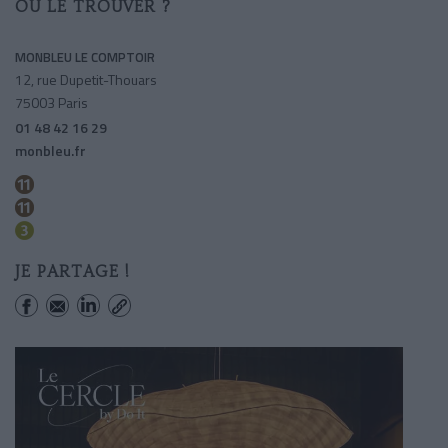
OÙ LE TROUVER ?
MONBLEU LE COMPTOIR
12, rue Dupetit-Thouars
75003 Paris
01 48 42 16 29
monbleu.fr
Republique
Arts-et-metiers
Temple
JE PARTAGE !