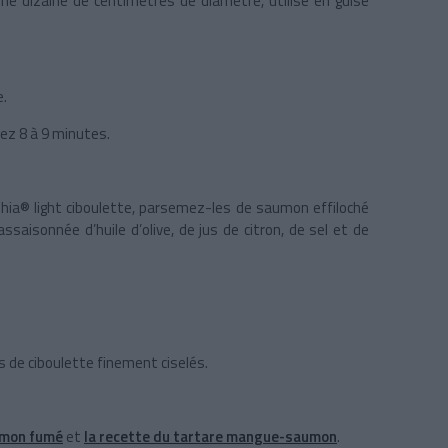
’une dizaine de centimètres de diamètre, utilisé en guise
e.
ez 8 à 9 minutes.
hia® light ciboulette, parsemez-les de saumon effiloché
saisonnée d’huile d’olive, de jus de citron, de sel et de
s de ciboulette finement ciselés.
aumon fumé
et
la recette du tartare mangue-saumon
.