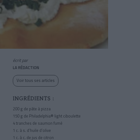
écrit par
LA RÉDACTION
Voir tous ses articles
INGRÉDIENTS :
200 g
de pâte à pizza
150 g
de Philadelphia® light ciboulette
4 tranches de saumon fumé
1 c. à s. d’huile d’olive
1 c. à c. de jus de citron