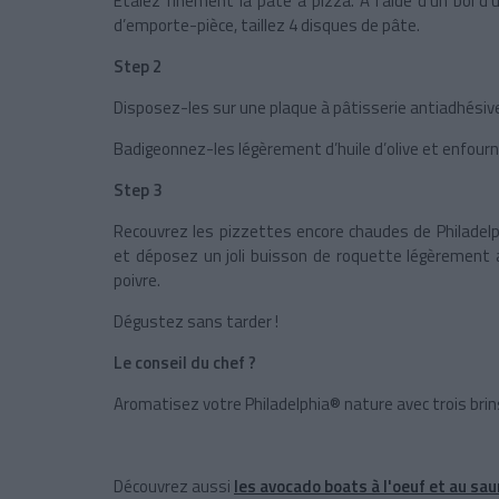
Étalez finement la pâte à pizza. À l’aide d’un bol d
d’emporte-pièce, taillez 4 disques de pâte.
Step 2
Disposez-les sur une plaque à pâtisserie antiadhésiv
Badigeonnez-les légèrement d’huile d’olive et enfourn
Step 3
Recouvrez les pizzettes encore chaudes de Philadelp
et déposez un joli buisson de roquette légèrement as
poivre.
Dégustez sans tarder !
Le conseil du chef ?
Aromatisez votre Philadelphia® nature avec trois brin
Découvrez aussi
les avocado boats à l'oeuf et au s