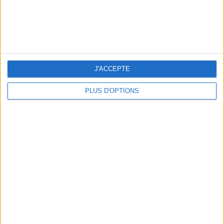
5 ESCAPADES AVEC SPA À MOINS DE 2H DE PARIS
J'ACCEPTE
PLUS D'OPTIONS
NOS ADRESSES CHOUCHOUTES POUR UNE VIRÉE À DEAUVILLE-TROUVILLE