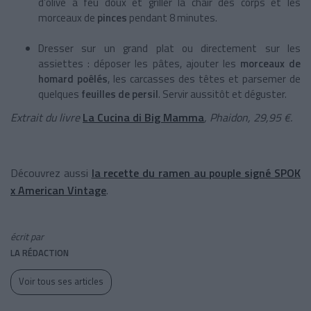
d’olive à feu doux et griller la chair des corps et les
morceaux de
pinces
pendant 8 minutes.
Dresser sur un grand plat ou directement sur les
assiettes : déposer les pâtes, ajouter les
morceaux de
homard poêlés
, les carcasses des têtes et parsemer de
quelques
feuilles de persil
. Servir aussitôt et déguster.
Extrait du livre
La Cucina di Big Mamma
, Phaidon, 29,95 €.
Découvrez aussi
la recette du ramen au pouple signé SPOK
x American Vintage
.
écrit par
LA RÉDACTION
Voir tous ses articles