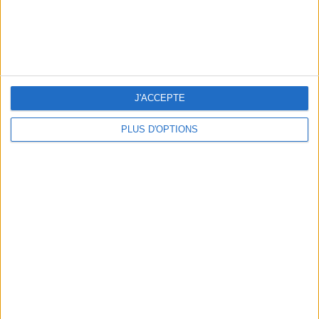
3 EXPÉRIENCES OUTDOOR À DEUX PAS DE PARIS
J'ACCEPTE
PLUS D'OPTIONS
LES CADEAUX DÉLICIEUSEMENT SNOBS À RAPPORTER DE PARIS