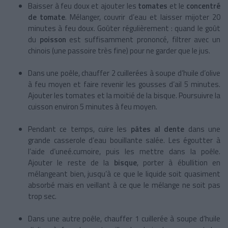
Baisser à feu doux et ajouter les
tomates
et le
concentré
de tomate
. Mélanger, couvrir d’eau et laisser mijoter 20
minutes à feu doux. Goûter régulièrement : quand le goût
du
poisson
est suffisamment prononcé, filtrer avec un
chinois (une passoire très fine) pour ne garder que le jus.
Dans une poêle, chauffer 2 cuillerées à soupe d’huile d’olive
à feu moyen et faire revenir les gousses d’ail 5 minutes.
Ajouter les tomates et la moitié de la bisque. Poursuivre la
cuisson environ 5 minutes à feu moyen.
Pendant ce temps, cuire les
pâtes al dente
dans une
grande casserole d’eau bouillante salée. Les égoutter à
l’aide d’uneé.cumoire, puis les mettre dans la poêle.
Ajouter le reste de la
bisque
, porter à ébullition en
mélangeant bien, jusqu’à ce que le liquide soit quasiment
absorbé mais en veillant à ce que le mélange ne soit pas
trop sec.
Dans une autre poêle, chauffer 1 cuillerée à soupe d’huile