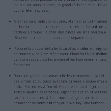
les plonger aussit.t dans un grand récipient d’eau froide
pour arrêter la cuisson.
À la main ou à l’aide d’un couteau, ôter la chair de l’intérieur
de la carcasse des corps et des pinces en évitant de la
déchirer. Découper la chair des pinces en gros morceaux.
Réserver les chairs et les carcasses séparément.
Préparer la
bisque
: détailler la
carotte
, le
céleri
et l’
oignon
en morceaux de 2 cm d’épaisseur. Chauffer l’
huile d’olive
dans une casserole à feu moyen et les faire revenir environ
5 minutes.
Dans une grande sauteuse, cuire les
carcasses
de la tête,
des pinces et du corps avec une cuillerée à soupe d’huile
d’olive 5 minutes à feu vif. Quand elles sont légèrement
grillées, ajouter les carottes, l’oignon et le céleri, et les faire
revenir 5 minutes à feu moyen. Augmenter le feu et
déglacer en versant le
brandy
ou le
whisky
. Faire flamber.