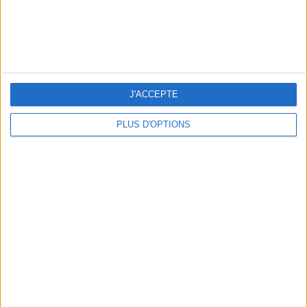
LES MEILLEURS APÉROS LES PIEDS DANS L’EAU
J'ACCEPTE
PLUS D'OPTIONS
LES MEILLEURES TABLES SUDISTES DE PARIS