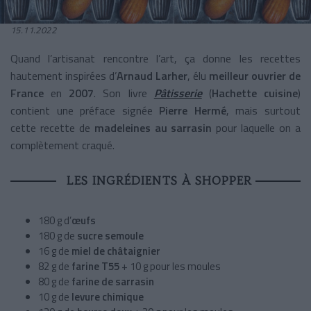
15.11.2022
Quand l’artisanat rencontre l’art, ça donne les recettes
hautement inspirées d’
Arnaud Larher
, élu
meilleur ouvrier de
France
en
2007
. Son livre
Pâtisserie
(
Hachette cuisine
)
contient une préface signée
Pierre Hermé
, mais surtout
cette recette de
madeleines au sarrasin
pour laquelle on a
complètement craqué.
LES INGRÉDIENTS À SHOPPER
180 g d’
œufs
180 g de
sucre semoule
16 g de
miel de châtaignier
82 g de
farine T55
+ 10 g pour les moules
80 g de
farine de sarrasin
10 g de
levure chimique