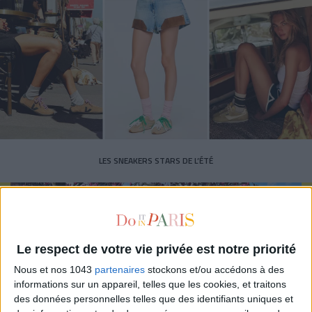
LES SNEAKERS STARS DE L’ÉTÉ
Le respect de votre vie privée est notre priorité
Nous et nos 1043
partenaires
stockons et/ou accédons à des
informations sur un appareil, telles que les cookies, et traitons
Inscrivez-vous à notre newsletter
des données personnelles telles que des identifiants uniques et