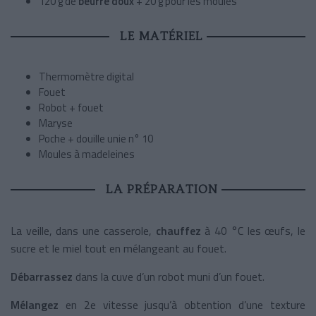
120 g de
beurre doux
+ 20 g pour les moules
LE MATÉRIEL
Thermomètre digital
Fouet
Robot + fouet
Maryse
Poche + douille unie n° 10
Moules à madeleines
LA PRÉPARATION
La veille, dans une casserole,
chauffez
à 40 °C les œufs, le
sucre et le miel tout en mélangeant au fouet.
Débarrassez
dans la cuve d’un robot muni d’un fouet.
Mélangez
en 2e vitesse jusqu’à obtention d’une texture