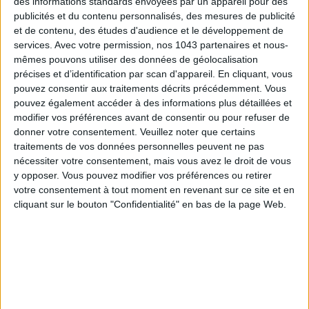
des informations standards envoyées par un appareil pour des
publicités et du contenu personnalisés, des mesures de publicité
et de contenu, des études d'audience et le développement de
services.
Avec votre permission, nos 1043 partenaires et nous-
mêmes pouvons utiliser des données de géolocalisation
ADOPT PARFUMS RÉVOLUTIONNE LA PARFUMERIE MADE IN FRANCE À PETIT PRIX
précises et d’identification par scan d'appareil. En cliquant, vous
pouvez consentir aux traitements décrits précédemment. Vous
pouvez également accéder à des informations plus détaillées et
modifier vos préférences avant de consentir ou pour refuser de
donner votre consentement.
Veuillez noter que certains
traitements de vos données personnelles peuvent ne pas
nécessiter votre consentement, mais vous avez le droit de vous
y opposer. Vous pouvez modifier vos préférences ou retirer
votre consentement à tout moment en revenant sur ce site et en
cliquant sur le bouton "Confidentialité" en bas de la page Web.
TOUT CE QUE VOUS DEVEZ FAIRE À PARIS EN AOÛT