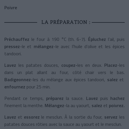
Poivre
LA PRÉPARATION :
Préchauffez
le four à 190 °C (th. 6-7).
Épluchez
l’ail, puis
pressez
-le et
mélangez
-le avec l’huile d’olive et les épices
tandoori.
Lavez
les patates douces,
coupez-
les en deux.
Placez
-les
dans un plat allant au four, côté chair vers le bas.
Badigeonnez
-les du mélange aux épices tandoori,
salez
et
enfournez
pour 25 min.
Pendant ce temps,
préparez
la sauce.
Lavez
puis
hachez
finement la menthe.
Mélangez
-la au yaourt,
salez
et
poivrez.
Lavez
et
essorez
le mesclun. À la sortie du four,
servez
les
patates douces rôties avec la sauce au yaourt et le mesclun.