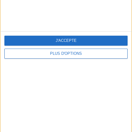
J'ACCEPTE
PLUS D'OPTIONS
LA TONG, VERSION IT-SHOE