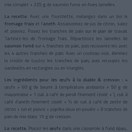
mie complet + 225 g de saumon fumé en fines lamelles.
La recette.
Avec une fourchette, mélangez dans un bol le
fromage frais
et l’
aneth
. Assaisonnez de jus de citron, salez
et poivrez. Posez les tranches de pain sur le plan de travail.
Tartinez-les de fromage frais. Répartissez les lamelles de
saumon fumé
sur 4 tranches de pain, puis recouvrez-les avec
les 4 autres tranches de pain. Avec un couteau-scie, éliminez
la croûte de toutes les tranches de pain, puis recoupez les
sandwichs en rectangles ou en triangles.
Les ingrédients pour les œufs à la diable & cresson :
4
œufs + 60 g de beurre à température ambiante + 50 g de
mayonnaise + 1 cuil. à café de persil finement ciselé + ½ cuil. à
café d’aneth finement ciselé + ⅛ de cuil. à café de zeste de
citron + sel et poivre + paprika doux en poudre + 8 tranches de
pain de mie blanc 15 g de cresson.
La recette.
Placez les
œufs
dans une casserole à fond épais,