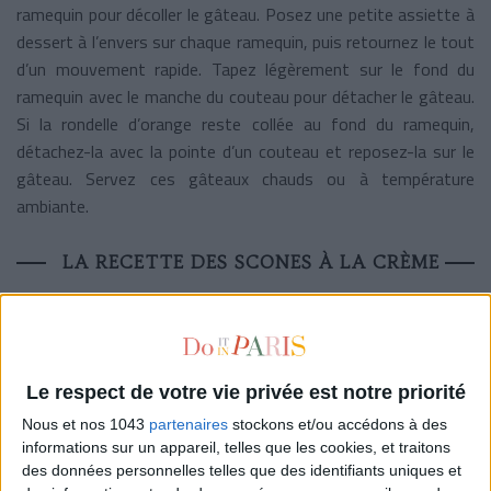
ramequin pour décoller le gâteau. Posez une petite assiette à
dessert à l’envers sur chaque ramequin, puis retournez le tout
d’un mouvement rapide. Tapez légèrement sur le fond du
ramequin avec le manche du couteau pour détacher le gâteau.
Si la rondelle d’orange reste collée au fond du ramequin,
détachez-la avec la pointe d’un couteau et reposez-la sur le
gâteau. Servez ces gâteaux chauds ou à température
ambiante.
LA RECETTE DES SCONES À LA CRÈME
Le respect de votre vie privée est notre priorité
Nous et nos 1043
partenaires
stockons et/ou accédons à des
informations sur un appareil, telles que les cookies, et traitons
des données personnelles telles que des identifiants uniques et