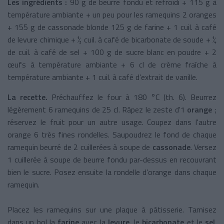
Les ingrédients :
90 g de beurre fondu et refroidi + 115 g à
température ambiante + un peu pour les ramequins 2 oranges
+ 155 g de cassonade blonde 125 g de farine + 1 cuil. à café
de levure chimique + ½ cuil. à café de bicarbonate de soude + ¼
de cuil. à café de sel + 100 g de sucre blanc en poudre + 2
œufs à température ambiante + 6 cl de crème fraîche à
température ambiante + 1 cuil. à café d’extrait de vanille.
La recette.
Préchauffez le four à 180 °C (th. 6). Beurrez
légèrement 6 ramequins de 25 cl. Râpez le zeste d'1
orange
;
réservez le fruit pour un autre usage. Coupez dans l'autre
orange 6 très fines rondelles. Saupoudrez le fond de chaque
ramequin beurré de 2 cuillerées à soupe de
cassonade
. Versez
1 cuillerée à soupe de beurre fondu par-dessus en recouvrant
bien le sucre. Posez ensuite la rondelle d’orange dans chaque
ramequin.
Placez les ramequins sur une plaque à pâtisserie. Tamisez
dans un bol la
farine
avec la
levure
, le
bicarbonate
et le
sel
.