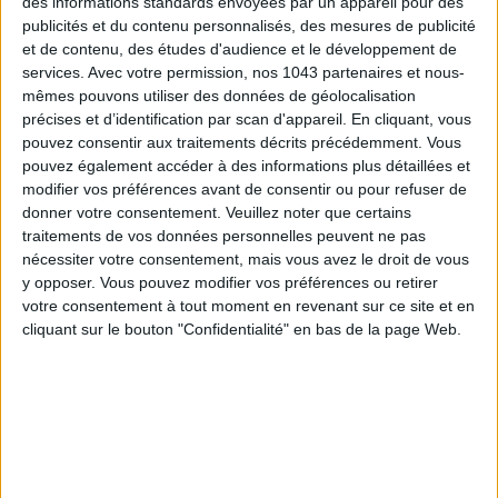
des informations standards envoyées par un appareil pour des
publicités et du contenu personnalisés, des mesures de publicité
et de contenu, des études d'audience et le développement de
Pour la petite histoire.
Les
scones
font partie intégrante de
services.
Avec votre permission, nos 1043 partenaires et nous-
la tradition de l’heure du thé en Grande-Bretagne depuis le
mêmes pouvons utiliser des données de géolocalisation
milieu du XIXe siècle lorsque, selon la légende, la duchesse de
précises et d’identification par scan d'appareil. En cliquant, vous
Bedford demanda ces petits gâteaux et du thé chaud pour un
pouvez consentir aux traitements décrits précédemment. Vous
“
goûter
” au cours de l’après- midi. Elle invita ensuite des amis
pouvez également accéder à des informations plus détaillées et
modifier vos préférences avant de consentir ou pour refuser de
pour se joindre à elle et le rituel fut ainsi lancé. La
reine
donner votre consentement.
Veuillez noter que certains
Victoria
, ayant entendu parler de cette nouvelle mode,
traitements de vos données personnelles peuvent ne pas
commença, elle aussi, à organiser des “
thés
” très chics. La
nécessiter votre consentement, mais vous avez le droit de vous
tradition s’est poursuivie au XXe siècle et, dans la saison 6 de
y opposer. Vous pouvez modifier vos préférences ou retirer
Downton Abbey
,
on voit
Mme Patmore
servir des scones à
votre consentement à tout moment en revenant sur ce site et en
cliquant sur le bouton "Confidentialité" en bas de la page Web.
lord et lady Grantham
dans le
bed and breakfast
qu’elle a
ouvert.
Les ingrédients.
250 g de farine + un peu pour le plan de
travail + 1 cuil. à soupe de levure
chimique 2 cuil. à café de sucre en poudre + 1 cuil. à soupe