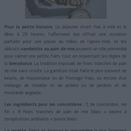
Pour la petite histoire.
Le déjeuner étant fixé à midi et le
dîner à 20 heures, l’
afternoon tea
offrait une occasion
parfaite pour une pause au milieu de l’après-midi, et les
délicats
sandwichs au pain de mie
jouaient un rôle primordial
pour calmer une petite faim, tout en respectant les règles de
la
bienséance
. La tradition imposait de fines tranches de pain
de mie sans croûte. La garniture était faite le plus souvent de
beurre, de mayonnaise ou de fromage frais, ou encore d’un
mélange de cheddar et de pickles ou de jambon et de
moutarde anglaise.
Les ingrédients pour les concombres
: ¾ de concombre, sel
fin + 8 fines tranches de pain de mie blanc + beurre à
température ambiante + poivre blanc.
La recette.
Pelez et émincez le
concombre
le plus finement