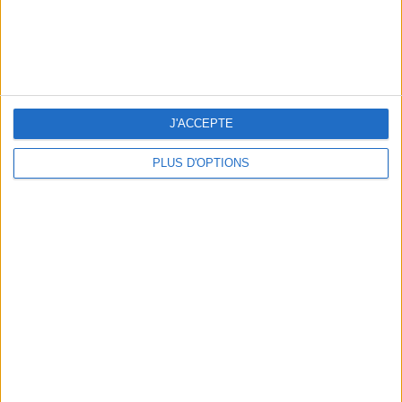
J'ACCEPTE
PLUS D'OPTIONS
LES CADEAUX DÉLICIEUSEMENT SNOBS À RAPPORTER DE PARIS