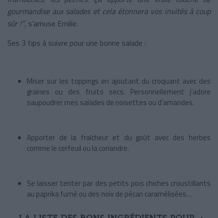
gourmandise aux salades et cela étonnera vos invités à coup
sûr !”
, s’amuse Emilie.
Ses 3 tips à suivre pour une bonne salade :
Miser sur les toppings en ajoutant du croquant avec des
graines ou des fruits secs. Personnellement j'adore
saupoudrer mes salades de noisettes ou d'amandes.
Apporter de la fraîcheur et du goût avec des herbes
comme le cerfeuil ou la coriandre.
Se laisser tenter par des petits pois chiches croustillants
au paprika fumé ou des noix de pécan caramélisées…
LA LISTE DES BONS INGRÉDIENTS POUR 4