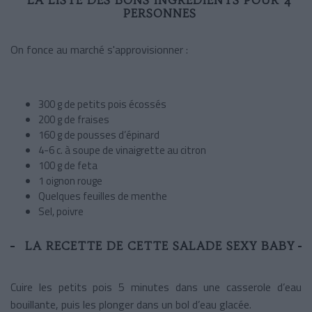
PERSONNES
On fonce au marché s'approvisionner :
300 g de petits pois écossés
200 g de fraises
160 g de pousses d’épinard
4-6 c. à soupe de vinaigrette au citron
100 g de feta
1 oignon rouge
Quelques feuilles de menthe
Sel, poivre
LA RECETTE DE CETTE SALADE SEXY BABY
Cuire les petits pois 5 minutes dans une casserole d’eau
bouillante, puis les plonger dans un bol d’eau glacée.