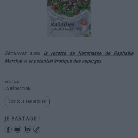
Découvrez aussi
la recette de flemmasse de Raphaële
Marchal
et
le potentiel érotique des asperges
.
écrit par
LA RÉDACTION
Voir tous ses articles
JE PARTAGE !