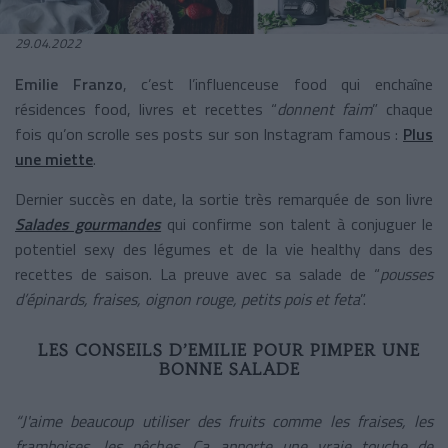
29.04.2022
Emilie Franzo
, c’est l’influenceuse food qui enchaîne
résidences food, livres et recettes “
donnent faim
” chaque
fois qu’on scrolle ses posts sur son Instagram famous :
Plus
une miette
.
Dernier succès en date, la sortie très remarquée de son livre
Salades gourmandes
qui confirme son talent à conjuguer le
potentiel sexy des légumes et de la vie healthy dans des
recettes de saison. La preuve avec sa salade de “
pousses
d’épinards, fraises, oignon rouge, petits pois et feta
”.
LES CONSEILS D’EMILIE POUR PIMPER UNE
BONNE SALADE
“J'aime beaucoup utiliser des fruits comme les fraises, les
framboises, les pêches. Ça apporte une vraie touche de