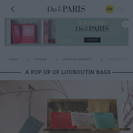
EN
HOME
FASHION
SHOPPING ADDRESS
A POP UP OF LOU
A POP UP OF LOUBOUTIN BAGS