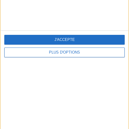
THE HOTTEST NEW STREET FOOD SPOTS IN PARIS
J'ACCEPTE
PLUS D'OPTIONS
BEACHWEAR ESSENTIALS FOR THE ULTIMATE SUMMER WARDROBE