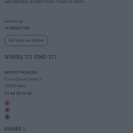
and Monday 8 April from 11am to noon
written by
LA RÉDACTION
Voir tous ses articles
WHERE TO FIND IT?
DROUOT RICHELIEU
9, rue Drouot room 9
75009 Paris
01 48 78 15 06
Le Peletier
Cadet
Richelieu-drouot
SHARE !