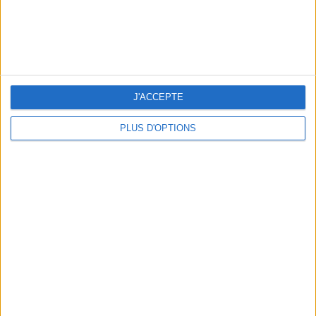
J'ACCEPTE
PLUS D'OPTIONS
BEACHWEAR ESSENTIALS FOR THE ULTIMATE SUMMER WARDROBE