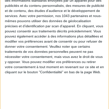
des informations standards envoyées par un appareil pour des
publicités et du contenu personnalisés, des mesures de publicité
ÉLYSÉE - ÉTOILE: CHIC ADDRESSES TO REMEMBER
et de contenu, des études d'audience et le développement de
services.
Avec votre permission, nos 1043 partenaires et nous-
mêmes pouvons utiliser des données de géolocalisation
précises et d’identification par scan d'appareil. En cliquant, vous
pouvez consentir aux traitements décrits précédemment. Vous
pouvez également accéder à des informations plus détaillées et
modifier vos préférences avant de consentir ou pour refuser de
donner votre consentement.
Veuillez noter que certains
traitements de vos données personnelles peuvent ne pas
nécessiter votre consentement, mais vous avez le droit de vous
y opposer. Vous pouvez modifier vos préférences ou retirer
votre consentement à tout moment en revenant sur ce site et en
SUMMER JEWELRY THAT CAPTURES THE SEASON
cliquant sur le bouton "Confidentialité" en bas de la page Web.