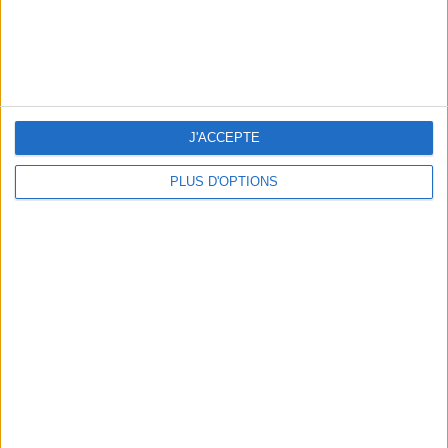
BEACHWEAR ESSENTIALS FOR THE ULTIMATE SUMMER WARDROBE
J'ACCEPTE
PLUS D'OPTIONS
A MUSEUM + A RESTAURANT: THE WINNING COMBO