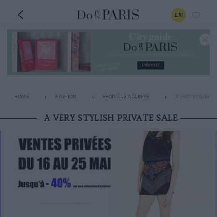
EN
HOME
FASHION
SHOPPING ADDRESS
A VERY STYLISH P
A VERY STYLISH PRIVATE SALE