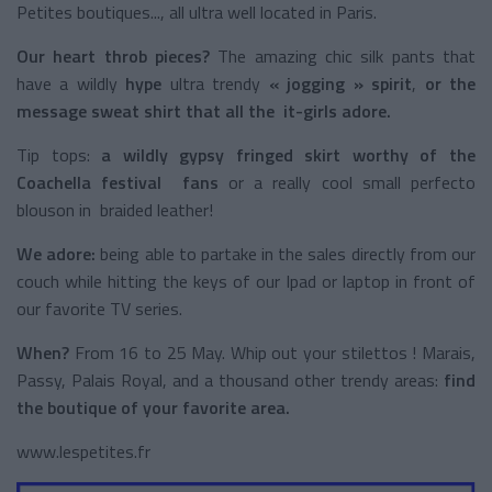
Petites boutiques..., all ultra well located in Paris.
Our heart throb pieces?
The amazing chic silk pants that
have a wildly
hype
ultra trendy
« jogging » spirit
,
or the
message sweat shirt that all the it-girls adore.
Tip tops:
a wildly gypsy fringed skirt worthy of the
Coachella
festival fans
or a really cool small perfecto
blouson in braided leather!
We adore:
being able to partake in the sales directly from our
couch while hitting the keys of our Ipad or laptop in front of
our favorite TV series.
When?
From 16 to 25 May. Whip out your stilettos ! Marais,
Passy, Palais Royal, and a thousand other trendy areas:
find
the boutique of your favorite area.
www.lespetites.fr