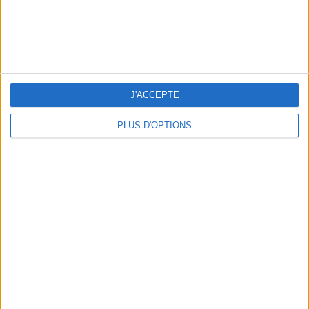
J'ACCEPTE
PLUS D'OPTIONS
5 SPA GETAWAYS LESS THAN 2 HOURS FROM PARIS