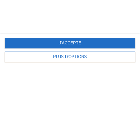
3 SUBLIMES TERRASSES OUVERTES TOUT LE MOIS D’AOÛT
J'ACCEPTE
PLUS D'OPTIONS
LES SOINS À BOOKER AVANT LES VACANCES