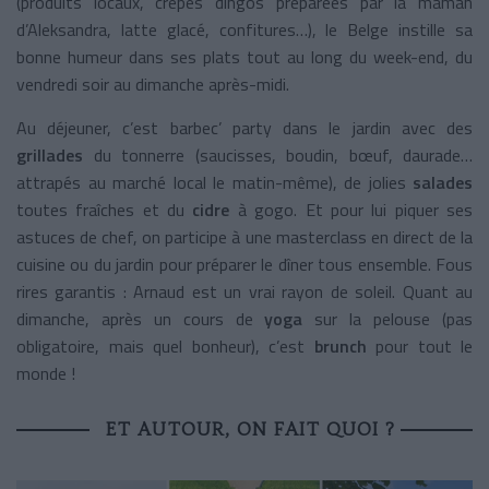
(produits locaux, crêpes dingos préparées par la maman
d’Aleksandra, latte glacé, confitures…), le Belge instille sa
bonne humeur dans ses plats tout au long du week-end, du
vendredi soir au dimanche après-midi.
Au déjeuner, c’est barbec’ party dans le jardin avec des
grillades
du tonnerre (saucisses, boudin, bœuf, daurade…
attrapés au marché local le matin-même), de jolies
salades
toutes fraîches et du
cidre
à gogo. Et pour lui piquer ses
astuces de chef, on participe à une masterclass en direct de la
cuisine ou du jardin pour préparer le dîner tous ensemble. Fous
rires garantis : Arnaud est un vrai rayon de soleil. Quant au
dimanche, après un cours de
yoga
sur la pelouse (pas
obligatoire, mais quel bonheur), c’est
brunch
pour tout le
monde !
ET AUTOUR, ON FAIT QUOI ?