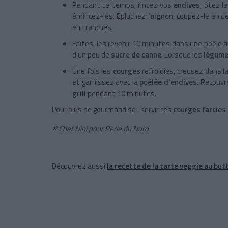
Pendant ce temps, rincez vos
endives
, ôtez l
émincez-les. Épluchez l'
oignon
, coupez-le en d
en tranches.
Faites-les revenir 10 minutes dans une poêle 
d'un peu de
sucre de canne
. Lorsque les
légum
Une fois les
courges
refroidies, creusez dans la
et garnissez avec la
poêlée d'endives
. Recouv
grill
pendant 10 minutes.
Pour plus de gourmandise : servir ces
courges farcies
© Chef Nini pour Perle du Nord
Découvrez aussi
la recette de la tarte veggie au but