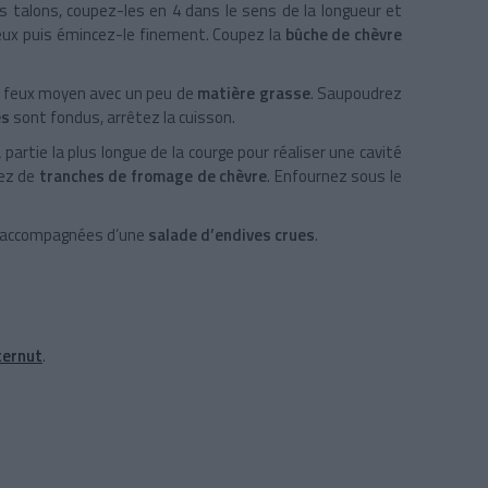
es talons, coupez-les en 4 dans le sens de la longueur et
eux puis émincez-le finement. Coupez la
bûche de chèvre
à feux moyen avec un peu de
matière grasse
. Saupoudrez
es
sont fondus, arrêtez la cuisson.
 partie la plus longue de la courge pour réaliser une cavité
rez de
tranches de fromage de chèvre
. Enfournez sous le
accompagnées d’une
salade d’endives crues
.
ternut
.