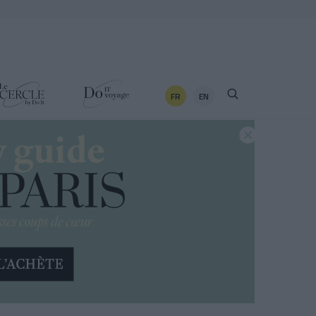
FR
EN