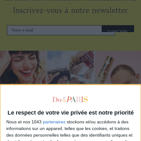
Inscrivez-vous à notre newsletter
S'INSCRIRE
Le respect de votre vie privée est notre priorité
Nous et nos 1043
partenaires
stockons et/ou accédons à des
ADOPT PARFUMS RÉVOLUTIONNE LA PARFUMERIE MADE IN FRANCE À PETIT PRIX
informations sur un appareil, telles que les cookies, et traitons
des données personnelles telles que des identifiants uniques et