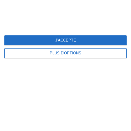
J'ACCEPTE
PLUS D'OPTIONS
5 ESCAPADES AVEC SPA À MOINS DE 2H DE PARIS