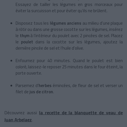
Essayez de tailler les légumes en gros morceaux pour
éviter la surcuisson et pour éviter qu’ils ne brûlent.
Disposez tous les
légumes anciens
au milieu d’une plaque
à rôtir ou dans une grosse cocotte sur les légumes, insérez
le
thym
à l’intérieur du poulet avec 2 pincées de sel. Placez
le
poulet
dans la cocotte sur les légumes, ajoutez la
dernière pincée de sel et l’huile d’olive.
Enfournez pour 40 minutes. Quand le poulet est bien
coloré, laissez-le reposer 25 minutes dans le four éteint, la
porte ouverte.
Parsemez d’
herbes
émincées, de fleur de sel et verser un
filet de
jus de citron
.
Découvrez aussi
la recette de la blanquette de veau de
Juan Arbelaez
.