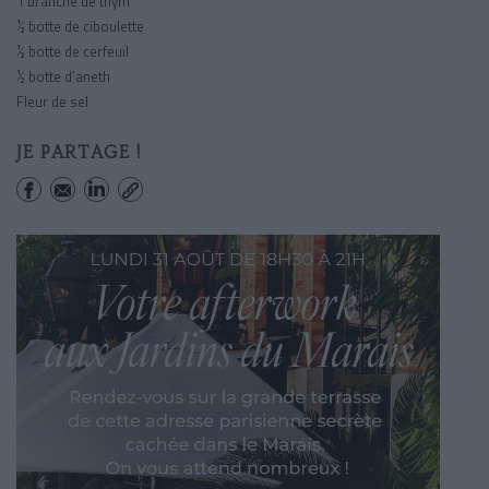
1 branche de thym
½ botte de ciboulette
½ botte de cerfeuil
½ botte d’aneth
Fleur de sel
JE PARTAGE !