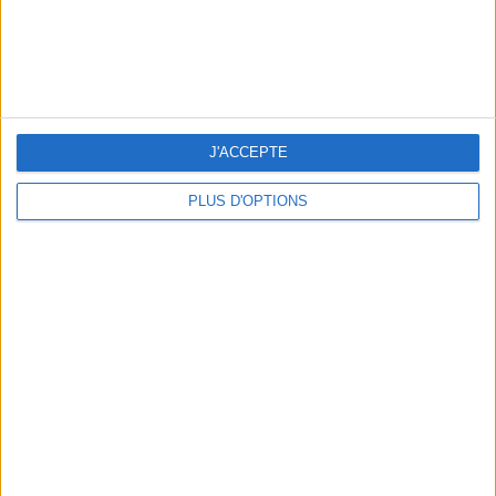
LES MEILLEURES TABLES SUDISTES DE PARIS
J'ACCEPTE
PLUS D'OPTIONS
5 ESCAPADES AVEC SPA À MOINS DE 2H DE PARIS