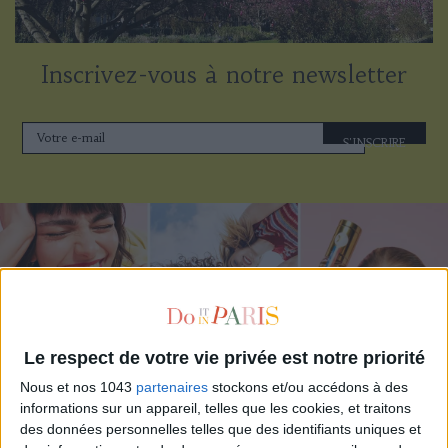
Inscrivez-vous à notre newsletter
S'INSCRIRE
Le respect de votre vie privée est notre priorité
Nous et nos 1043
partenaires
stockons et/ou accédons à des
informations sur un appareil, telles que les cookies, et traitons
des données personnelles telles que des identifiants uniques et
ADOPT PARFUMS RÉVOLUTIONNE LA PARFUMERIE MADE IN FRANCE À PETIT PRIX