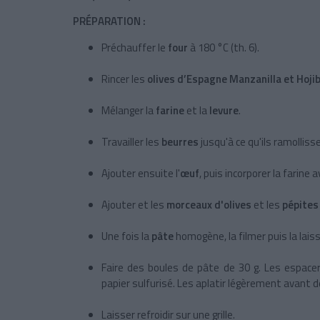
PRÉPARATION :
Préchauffer le
four
à 180 °C (th. 6).
Rincer les
olives d’Espagne Manzanilla et Hoji
Mélanger la
farine
et la
levure
.
Travailler les
beurres
jusqu'à ce qu'ils ramolliss
Ajouter ensuite l'
œuf
, puis incorporer la farine 
Ajouter et les
morceaux d'olives
et les
pépites
Une fois la
pâte
homogène, la filmer puis la lais
Faire des boules de pâte de 30 g. Les espacer
papier sulfurisé. Les aplatir légèrement avant 
Laisser refroidir sur une grille.