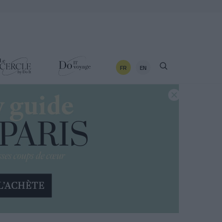
FR
EN