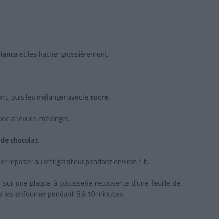
blanca
et les hacher grossièrement.
ent, puis les mélanger avec le
sucre
.
avec la levure, mélanger.
 de chocolat
.
ser reposer au réfrigérateur pendant environ 1 h.
 sur une plaque à pâtisserie recouverte d'une feuille de
de les enfourner pendant 8 à 10 minutes.