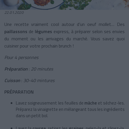
22.01.2020
Une recette vraiment cool autour d’un oeuf mollet… Des
paillassons
de
légumes
express, à préparer selon ses envies
du moment ou les arrivages du marché. Vous savez quoi
cuisiner pour votre prochain brunch !
Pour 4 personnes
Préparation
:
20 minutes
Cuisson
:
30-40 mintures
PRÉPARATION
Lavez soigneusement les feuilles de
mâche
et séchez-les.
Préparez la vinaigrette en mélangeant tous les ingrédients
dans un petit bol.
Lavez la
courge
, retirez les
graines
, pelez-la et râpez-la.