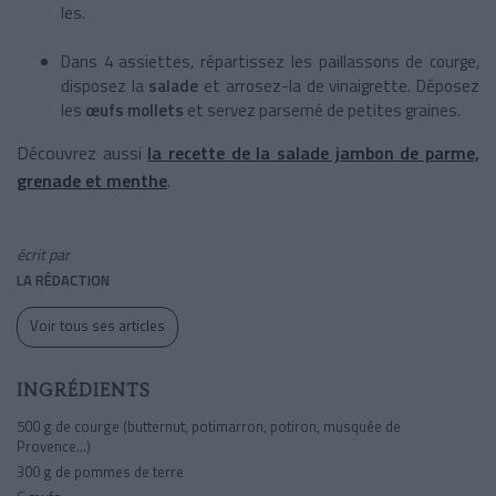
les.
Dans 4 assiettes, répartissez les paillassons de courge,
disposez la
salade
et arrosez-la de vinaigrette. Déposez
les
œufs mollets
et servez parsemé de petites graines.
Découvrez aussi
la recette de la salade jambon de parme,
grenade et menthe
.
écrit par
LA RÉDACTION
Voir tous ses articles
INGRÉDIENTS
500 g de courge (butternut, potimarron, potiron, musquée de
Provence…)
300 g de pommes de terre