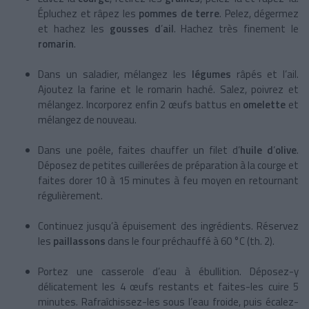
Épluchez et râpez les
pommes de terre
. Pelez, dégermez
et hachez les
gousses d
’
ail
. Hachez très finement le
romarin
.
Dans un saladier, mélangez les
légumes
râpés et l’ail.
Ajoutez la farine et le romarin haché. Salez, poivrez et
mélangez. Incorporez enfin 2 œufs battus en
omelette
et
mélangez de nouveau.
Dans une poêle, faites chauffer un filet d’
huile d
’
olive
.
Déposez de petites cuillerées de préparation à la courge et
faites dorer 10 à 15 minutes à feu moyen en retournant
régulièrement.
Continuez jusqu’à épuisement des ingrédients. Réservez
les
paillassons
dans le four préchauffé à 60 °C (th. 2).
Portez une casserole d’eau à ébullition. Déposez-y
délicatement les 4 œufs restants et faites-les cuire 5
minutes. Rafraîchissez-les sous l’eau froide, puis écalez-