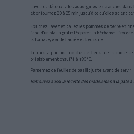
Lavez et découpez les
aubergines
en tranches dans le
et enfournez 20 à 25 min jusqu’à ce qu'elles soient te
Epluchez, lavez et taillez les
pommes de terre
en fin
fond d’un plat à gratin.Préparez la
béchamel
. Procéd
la tomate, viande hachée et béchamel.
Terminez par une couche de béchamel recouvert
préalablement chauffé à 180°C.
Parsemez de feuilles de
basilic
juste avant de servir.
Retrouvez aussi
la recette des madeleines à la pâte à 