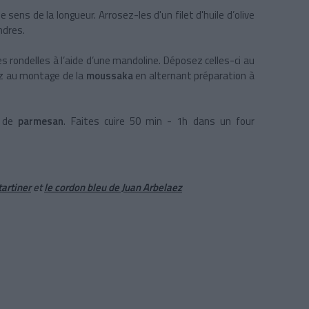
 sens de la longueur. Arrosez-les d'un filet d'huile d’olive
ndres.
es rondelles à l’aide d’une mandoline. Déposez celles-ci au
ez au montage de la
moussaka
en alternant préparation à
e de
parmesan
. Faites cuire 50 min - 1h dans un four
tartiner
et
le cordon bleu de Juan Arbelaez