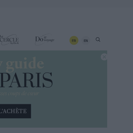
FR
EN