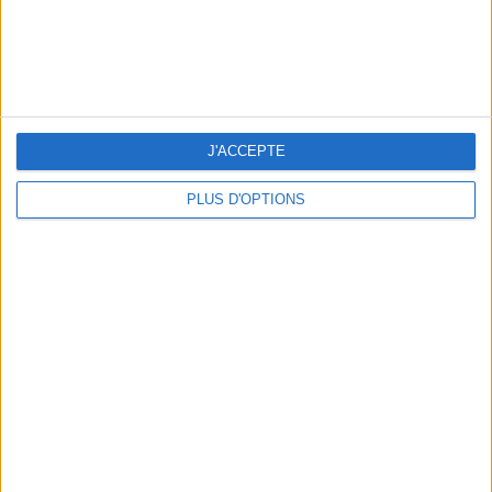
5 ESCAPADES AVEC SPA À MOINS DE 2H DE PARIS
J'ACCEPTE
PLUS D'OPTIONS
NOS ADRESSES CHOUCHOUTES POUR UNE VIRÉE À DEAUVILLE-TROUVILLE