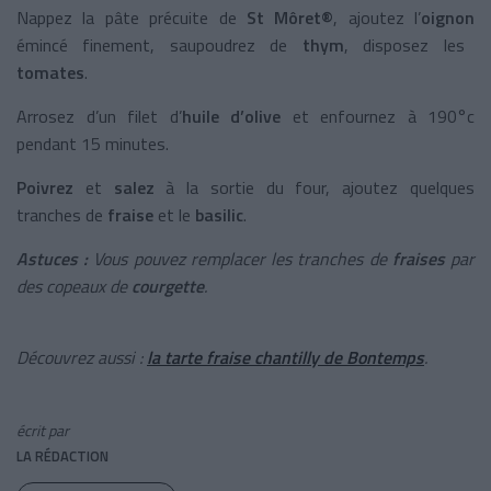
Nappez la pâte précuite de
St Môret®
, ajoutez l’
oignon
émincé finement, saupoudrez de
thym
, disposez les
tomates
.
Arrosez d’un filet d’
huile d’olive
et enfournez à 190°c
pendant 15 minutes.
Poivrez
et
salez
à la sortie du four, ajoutez quelques
tranches de
fraise
et le
basilic
.
Astuces :
Vous pouvez remplacer les tranches de
fraises
par
des copeaux de
courgette
.
Découvrez aussi :
la tarte fraise chantilly de Bontemps
.
écrit par
LA RÉDACTION