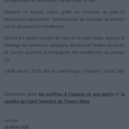
un bain-marie et enfournez. Faites cuire 10 min.
Pendant ce temps, faites griller les tranches de pain et
beurrez-les légèrement. Garnissez-les de tranches de jambon
cru et découpez en mouillettes.
Sortez les oeufs cocotte du four et du bain-marie, ajoutez le
mélange de tomate et aubergine, décorez de feuilles de basilic
et servez aussitôt accompagnés des mouillettes au jambon
cru.
Crédit photo : Œufs Bio et Label Rouge / Synalaf / Sucré Salé
Découvrez aussi
les muffins à l'avocat et aux oeufs
et
la
recette de l'oeuf benedict de Thierry Marx
.
écrit par
LA RÉDACTION