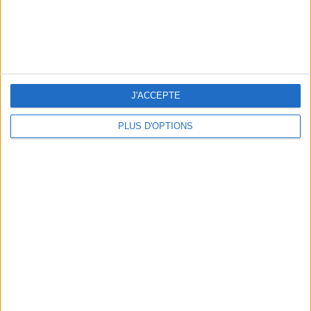
5 ESCAPADES AVEC SPA À MOINS DE 2H DE PARIS
J'ACCEPTE
PLUS D'OPTIONS
NOS ADRESSES CHOUCHOUTES POUR UNE VIRÉE À DEAUVILLE-TROUVILLE