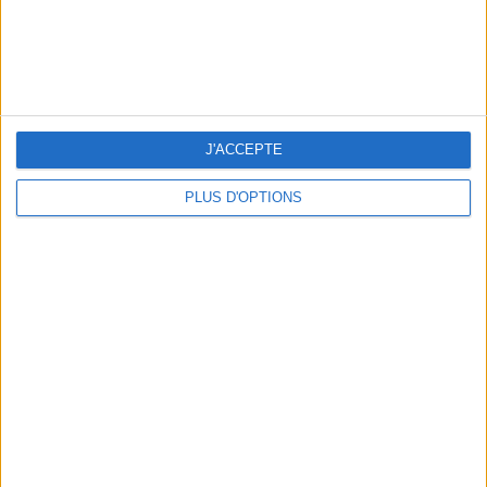
THE HOTTEST NEW STREET FOOD SPOTS IN PARIS
J'ACCEPTE
PLUS D'OPTIONS
BEACHWEAR ESSENTIALS FOR THE ULTIMATE SUMMER WARDROBE