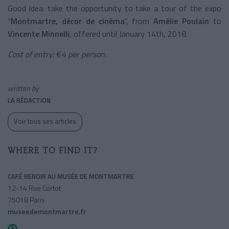
Good idea: take the opportunity to take a tour of the expo
“
Montmartre, décor de cinéma
”, from
Amélie Poulain
to
Vincente Minnelli
, offered until January 14th, 2018.
Cost of entry:
€
4 per person.
written by
LA RÉDACTION
Voir tous ses articles
WHERE TO FIND IT?
CAFÉ RENOIR AU MUSÉE DE MONTMARTRE
12-14 Rue Cortot
75018 Paris
museedemontmartre.fr
Lamarck-caulaincourt