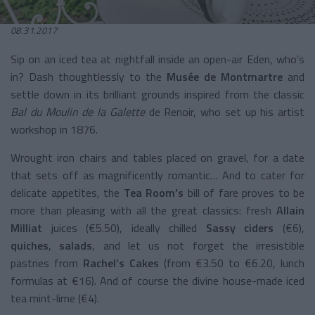
08.31.2017
Sip on an iced tea at nightfall inside an open-air Eden, who’s
in? Dash thoughtlessly to the
Musée de Montmartre
and
settle down in its brilliant grounds inspired from the classic
Bal du Moulin de la Galette
de Renoir, who set up his artist
workshop in 1876.
Wrought iron chairs and tables placed on gravel, for a date
that sets off as magnificently romantic… And to cater for
delicate appetites, the
Tea Room’s
bill of fare proves to be
more than pleasing with all the great classics: fresh
Allain
Milliat
juices (€5.50), ideally chilled
Sassy ciders
(€6),
quiches
,
salads
, and let us not forget the irresistible
pastries from
Rachel’s Cakes
(from €3.50 to €6.20, lunch
formulas at €16). And of course the divine house-made iced
tea mint-lime (€4).