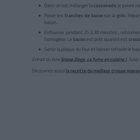
Dans un bol, mélanger la
cassonade
, le poivre no
Poser les
tranches de bacon
sur la grille. Ré
bacon.
Enfourner pendant 25 à 30 minutes ; retourner
homogène. Le
bacon
est prêt quand il est
crous
Sortir la plaque du four et laisser refroidir le bac
Extrait du livre
Snoop Dogg, ça fume en cuisine !
, Solar
Découvrez aussi
la recette du meilleur croque monsi