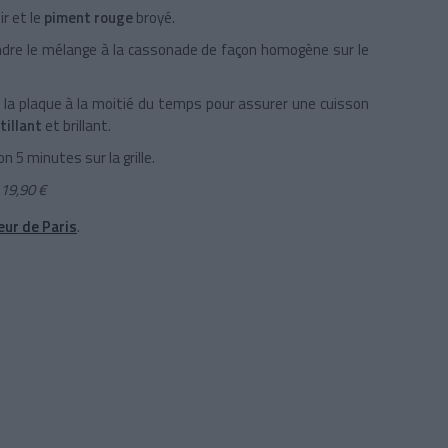
ir et le
piment rouge
broyé.
pandre le mélange à la cassonade de façon homogène sur le
 la plaque à la moitié du temps pour assurer une cuisson
tillant
et brillant.
on 5 minutes sur la grille.
, 19,90 €
eur de Paris
.