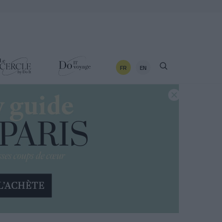
FR
EN