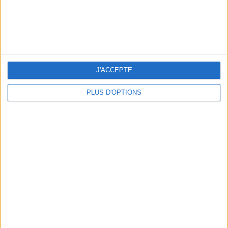
LES MEILLEURES TABLES SUDISTES DE PARIS
J'ACCEPTE
PLUS D'OPTIONS
5 ESCAPADES AVEC SPA À MOINS DE 2H DE PARIS