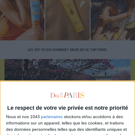
LES SPF 50 QUI DONNENT ENVIE DE SE TARTINER
Inscrivez-vous à notre newsletter
Le respect de votre vie privée est notre priorité
Nous et nos 1043
partenaires
stockons et/ou accédons à des
informations sur un appareil, telles que les cookies, et traitons
S'INSCRIRE
des données personnelles telles que des identifiants uniques et