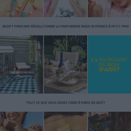
ADOPT PARFUMS RÉVOLUTIONNE LA PARFUMERIE MADE IN FRANCE À PETIT PRIX
TOUT CE QUE VOUS DEVEZ FAIRE À PARIS EN AOÛT