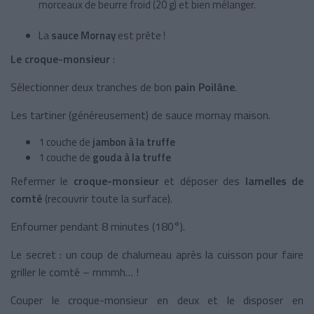
morceaux de beurre froid (20 g) et bien mélanger.
La
sauce Mornay
est prête !
Le croque-monsieur
:
Sélectionner deux tranches de bon
pain Poilâne
.
Les tartiner (généreusement) de sauce mornay maison.
1 couche de
jambon à la truffe
1 couche de
gouda à la truffe
Refermer le
croque-monsieur
et déposer des
lamelles de
comté
(recouvrir toute la surface).
Enfourner pendant 8 minutes (180°).
Le secret : un coup de chalumeau après la cuisson pour faire
griller le comté – mmmh… !
Couper le croque-monsieur en deux et le disposer en