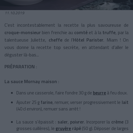
11.10.2019
C’est incontestablement la recette la plus savoureuse de
croque-monsieur
bien frenchie au
comté
et à la
truffe
, par la
talentueuse Juliette,
cheffe
de l’
Hôtel Parister
. Miam ! On
vous donne la recette top secrète, en attendant d’aller le
déguster là-bas...
PRÉPARATION
:
La sauce Mornay maison
:
Dans une casserole, faire fondre 30 g de
beurre
à feu doux.
Ajouter 25 g
farine
, remuer, verser progressivement le
lait
(40 cl environ), remuer sans arrêt !
La sauce s'épaissit :
saler
,
poivrer
. Incorporer la
crème
(3
grosses cuillères), le
gruyère
râpé
(50 g). Déposer de larges