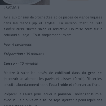
17.07.2018
Avis aux zinzins de brochettes et de pièces de viande laquées
dans les restos jap et stylés… La version “fish” de l’été
s’avère aussi sucrée salée et addictive. On mise tout sur le
cabillaud au soja… Tout simplement : miam.
Pour 4 personnes
Préparation :
35 minutes
Cuisson :
10 minutes
Mettre à saler les pavés de
cabillaud
dans du
gros sel
(recouvrir totalement les pavés et laisser 10 min). Rincer les
ensuite abondamment sous l’
eau froide e
t réserver au frais.
Préparer la
sauce
pour laquer le
poisson
: mélanger le
miel
avec l’
huile d’olive
et la
sauce soja
. Ajouter la peau râpée des
deux
citrons
et le
jus
.