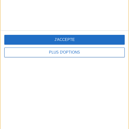
5 ESCAPADES AVEC SPA À MOINS DE 2H DE PARIS
J'ACCEPTE
PLUS D'OPTIONS
NOS ADRESSES CHOUCHOUTES POUR UNE VIRÉE À DEAUVILLE-TROUVILLE