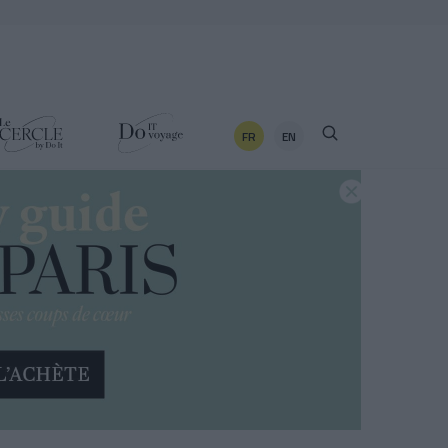
FR
EN