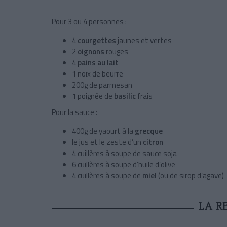
Pour 3 ou 4 personnes :
4
courgettes
jaunes et vertes
2
oignons
rouges
4
pains au lait
1 noix de beurre
200g de parmesan
1 poignée de
basilic
frais
Pour la sauce :
400g de yaourt à la
grecque
le jus et le zeste d’un
citron
4 cuillères à soupe de sauce soja
6 cuillères à soupe d’huile d’olive
4 cuillères à soupe de
miel
(ou de sirop d’agave)
LA R