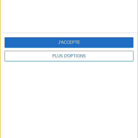
J'ACCEPTE
PLUS D'OPTIONS
5 ESCAPADES AVEC SPA À MOINS DE 2H DE PARIS