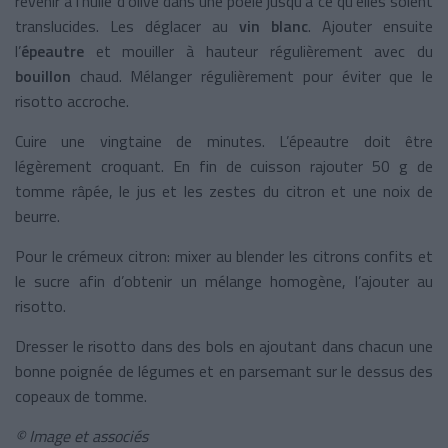
revenir à l’huile d’olive dans une poêle jusqu’à ce qu’elles soient
translucides. Les déglacer au
vin blanc
. Ajouter ensuite
l’
épeautre
et mouiller à hauteur régulièrement avec du
bouillon
chaud. Mélanger régulièrement pour éviter que le
risotto accroche.
Cuire une vingtaine de minutes. L’épeautre doit être
légèrement croquant. En fin de cuisson rajouter 50 g de
tomme râpée, le jus et les zestes du citron et une noix de
beurre.
Pour le crémeux citron: mixer au blender les citrons confits et
le sucre afin d’obtenir un mélange homogène, l’ajouter au
risotto.
Dresser le risotto dans des bols en ajoutant dans chacun une
bonne poignée de légumes et en parsemant sur le dessus des
copeaux de tomme.
© Image et associés