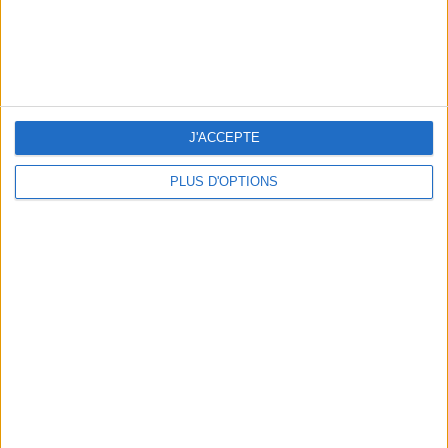
J'ACCEPTE
PLUS D'OPTIONS
ADOPT PARFUMS RÉVOLUTIONNE LA PARFUMERIE MADE IN FRANCE À PETIT PRIX