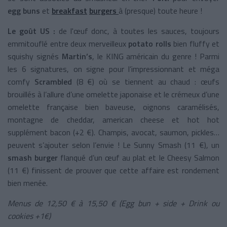
egg buns
et
breakfast
burgers
à (presque) toute heure !
Le goût US :
de l'œuf donc, à toutes les sauces, toujours
emmitouflé entre deux merveilleux
potato rolls
bien fluffy et
squishy signés
Martin’s
, le KING américain du genre ! Parmi
les 6 signatures, on signe pour l’impressionnant et méga
comfy
Scrambled
(8 €) où se tiennent au chaud : œufs
brouillés à l’allure d’une omelette japonaise et le crémeux d’une
omelette française bien baveuse, oignons caramélisés,
montagne de cheddar, american cheese et hot hot
supplément bacon (+2 €). Champis, avocat, saumon, pickles…
peuvent s’ajouter selon l’envie ! Le Sunny Smash (11 €), un
smash burger
flanqué d’un œuf au plat et le Cheesy Salmon
(11 €) finissent de prouver que cette affaire est rondement
bien menée.
Menus de 12,50 € à 15,50 € (Egg bun + side + Drink ou
cookies +1€)