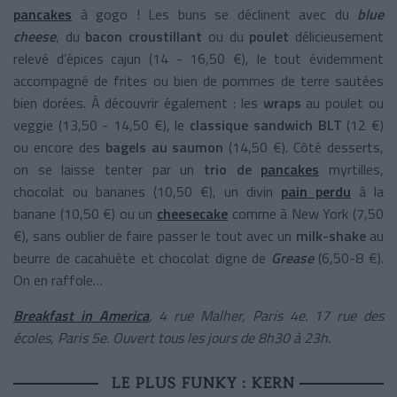
pancakes
à gogo ! Les buns se déclinent avec du
blue
cheese
, du
bacon croustillant
ou du
poulet
délicieusement
relevé d’épices cajun (14 - 16,50 €), le tout évidemment
accompagné de frites ou bien de pommes de terre sautées
bien dorées. À découvrir également : les
wraps
au poulet ou
veggie (13,50 - 14,50 €), le
classique sandwich BLT
(12 €)
ou encore des
bagels au saumon
(14,50 €). Côté desserts,
on se laisse tenter par un
trio de
pancakes
myrtilles,
chocolat ou bananes (10,50 €), un divin
pain perdu
à la
banane (10,50 €) ou un
cheesecake
comme à New York (7,50
€), sans oublier de faire passer le tout avec un
milk-shake
au
beurre de cacahuète et chocolat digne de
Grease
(6,50-8 €).
On en raffole…
Breakfast in America
, 4 rue Malher, Paris 4e. 17 rue des
écoles, Paris 5e. Ouvert tous les jours de 8h30 à 23h.
LE PLUS FUNKY : KERN