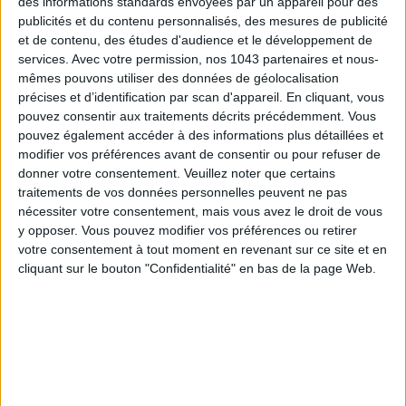
des informations standards envoyées par un appareil pour des
moment (20 € ou 22,50 €) ou encore l’efficace
grilled cheese
publicités et du contenu personnalisés, des mesures de publicité
et sa flopée de cebettes et échalotes (7,50 € ou 10 € en
et de contenu, des études d'audience et le développement de
menu) ! Retro-vibes assurées avec le
sweet sundae
à la fior
services.
Avec votre permission, nos 1043 partenaires et nous-
di latte au chocolat ou caramel (5 €).
mêmes pouvons utiliser des données de géolocalisation
précises et d’identification par scan d'appareil. En cliquant, vous
Meshuga
3 rue Vavin, Paris 6e Ouvert tous les jours de
pouvez consentir aux traitements décrits précédemment. Vous
11h30 à 22h30.
pouvez également accéder à des informations plus détaillées et
modifier vos préférences avant de consentir ou pour refuser de
© The Travel Buds
donner votre consentement.
Veuillez noter que certains
traitements de vos données personnelles peuvent ne pas
nécessiter votre consentement, mais vous avez le droit de vous
LE PLUS COMFORT FOOD : SNACK ATTACK
y opposer. Vous pouvez modifier vos préférences ou retirer
votre consentement à tout moment en revenant sur ce site et en
cliquant sur le bouton "Confidentialité" en bas de la page Web.