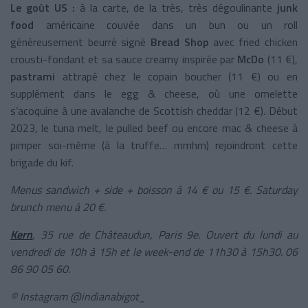
Le goût US :
à la carte, de la très, très dégoulinante
junk
food
américaine couvée dans un bun ou un roll
généreusement beurré signé
Bread Shop
avec fried chicken
crousti-fondant et sa sauce creamy inspirée par
McDo
(11 €),
pastrami
attrapé chez le copain boucher (11 €) ou en
supplément dans le egg & cheese, où une omelette
s’acoquine à une avalanche de Scottish cheddar (12 €). Début
2023, le tuna melt, le pulled beef ou encore mac & cheese à
pimper soi-même (à la truffe… mmhm) rejoindront cette
brigade du kif.
Menus sandwich + side + boisson à 14 € ou 15 €. Saturday
brunch menu à 20 €.
Kern
, 35 rue de Châteaudun, Paris 9e. Ouvert du lundi au
vendredi de 10h à 15h et le week-end de 11h30 à 15h30. 06
86 90 05 60.
© Instagram @indianabigot_