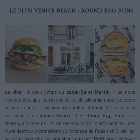
LE PLUS VENICE BEACH : ROUND EGG BUNS
La vibe :
à deux jumps du
canal-Saint-Martin
, il ne nous
manque plus que les rayons du soleil californien pour se croire
en virée sur la coolissime
rue Abbot Kinney
et ses canaux
avoisinants de
Venice Beach
. Chez
Round Egg Buns
, les
skates, affiches de L.A. et tee-shirts XXL s’affichent sur des
murs destroy, incarnations du coolness de Fabien et Olivier qui
se sont associés au smasheur-en-chef
Polti
pour envoyer