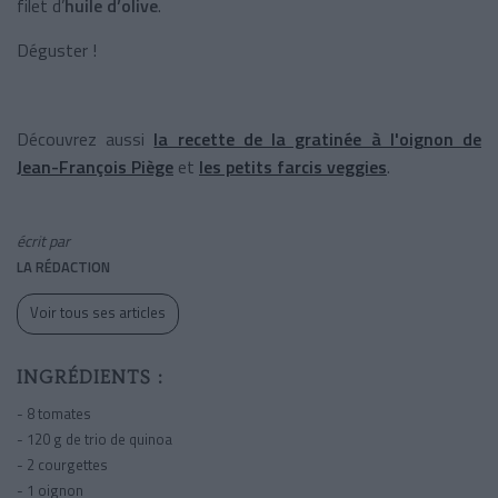
filet d’
huile d’olive
.
Déguster !
Découvrez aussi
la recette de la gratinée à l'oignon de
Jean-François Piège
et
les petits farcis veggies
.
écrit par
LA RÉDACTION
Voir tous ses articles
INGRÉDIENTS :
- 8 tomates
- 120 g de trio de quinoa
- 2 courgettes
- 1 oignon