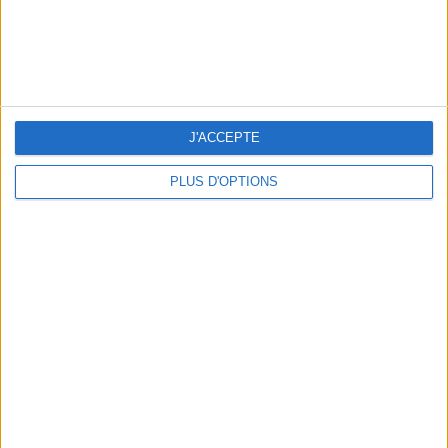
J'ACCEPTE
PLUS D'OPTIONS
LES MEILLEURS APÉROS LES PIEDS DANS L’EAU