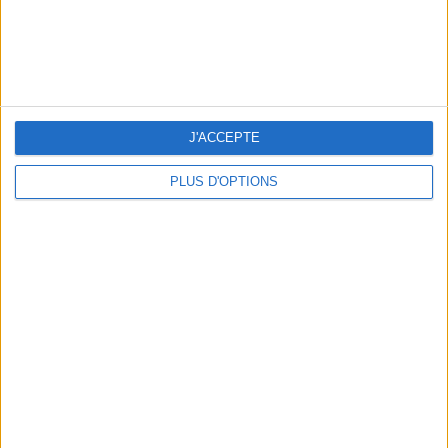
LES CADEAUX DÉLICIEUSEMENT SNOBS À RAPPORTER DE PARIS
J'ACCEPTE
PLUS D'OPTIONS
LES MEILLEURS APÉROS LES PIEDS DANS L’EAU