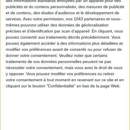
des informations standards envoyées par un appareil pour des
publicités et du contenu personnalisés, des mesures de publicité
et de contenu, des études d'audience et le développement de
LES SNEAKERS STARS DE L’ÉTÉ
services.
Avec votre permission, nos 1043 partenaires et nous-
mêmes pouvons utiliser des données de géolocalisation
précises et d’identification par scan d'appareil. En cliquant, vous
pouvez consentir aux traitements décrits précédemment. Vous
pouvez également accéder à des informations plus détaillées et
modifier vos préférences avant de consentir ou pour refuser de
donner votre consentement.
Veuillez noter que certains
traitements de vos données personnelles peuvent ne pas
nécessiter votre consentement, mais vous avez le droit de vous
Inscrivez-vous à notre newsletter
y opposer. Vous pouvez modifier vos préférences ou retirer
votre consentement à tout moment en revenant sur ce site et en
cliquant sur le bouton "Confidentialité" en bas de la page Web.
S'INSCRIRE