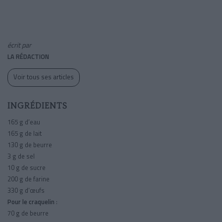
écrit par
LA RÉDACTION
Voir tous ses articles
INGRÉDIENTS
165 g d’eau
165 g de lait
130 g de beurre
3 g de sel
10 g de sucre
200 g de farine
330 g d’œufs
Pour le craquelin
:
70 g de beurre