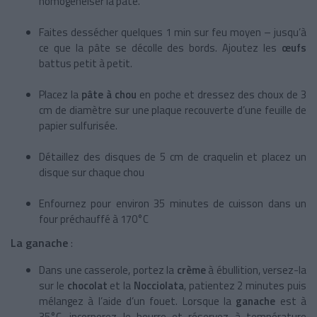
homogénéiser la pâte.
Faites dessécher quelques 1 min sur feu moyen – jusqu’à
ce que la pâte se décolle des bords. Ajoutez les
œufs
battus petit à petit.
Placez la
pâte à chou
en poche et dressez des choux de 3
cm de diamètre sur une plaque recouverte d’une feuille de
papier sulfurisée.
Détaillez des disques de 5 cm de craquelin et placez un
disque sur chaque chou
Enfournez pour environ 35 minutes de cuisson dans un
four préchauffé à 170°C
La ganache
:
Dans une casserole, portez la
crème
à ébullition, versez-la
sur le
chocolat
et la
Nocciolata
, patientez 2 minutes puis
mélangez à l’aide d’un fouet. Lorsque la
ganache
est à
35°C, incorporez le beurre et réservez à température