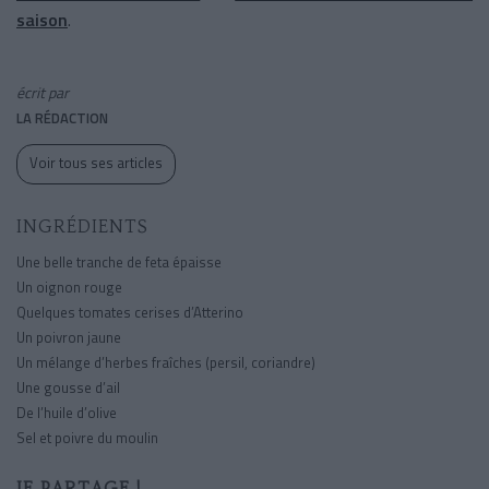
saison
.
écrit par
LA RÉDACTION
Voir tous ses articles
INGRÉDIENTS
Une belle tranche de feta épaisse
Un oignon rouge
Quelques tomates cerises d’Atterino
Un poivron jaune
Un mélange d’herbes fraîches (persil, coriandre)
Une gousse d’ail
De l’huile d’olive
Sel et poivre du moulin
JE PARTAGE !