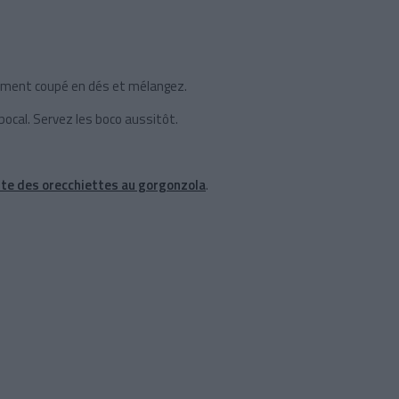
lement coupé en dés et mélangez.
bocal. Servez les boco aussitôt.
tte des orecchiettes au gorgonzola
.