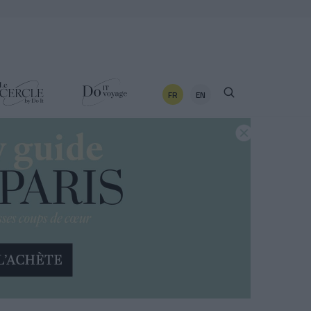
FR
EN