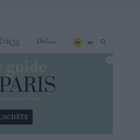
FR
EN