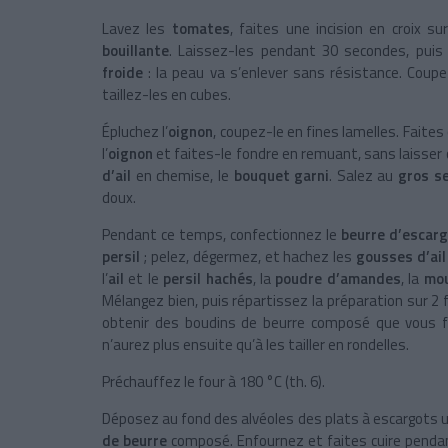
Lavez les
tomates
, faites une incision en croix s
bouillante
. Laissez-les pendant 30 secondes, puis 
froide
: la peau va s’enlever sans résistance. Coupe
taillez-les en cubes.
Épluchez l’
oignon
, coupez-le en fines lamelles. Faites
l’
oignon
et faites-le fondre en remuant, sans laisser 
d’ail
en chemise, le
bouquet garni
. Salez au
gros s
doux.
Pendant ce temps, confectionnez le
beurre d’escar
persil
; pelez, dégermez, et hachez les
gousses d’ail
l’
ail
et le
persil hachés
, la
poudre d’amandes
, la
mo
Mélangez bien, puis répartissez la préparation sur 2 f
obtenir des boudins de beurre composé que vous fe
n’aurez plus ensuite qu’à les tailler en rondelles.
Préchauffez le four à 180 °C (th. 6).
Déposez au fond des alvéoles des plats à escargots 
de beurre
composé. Enfournez et faites cuire pendan