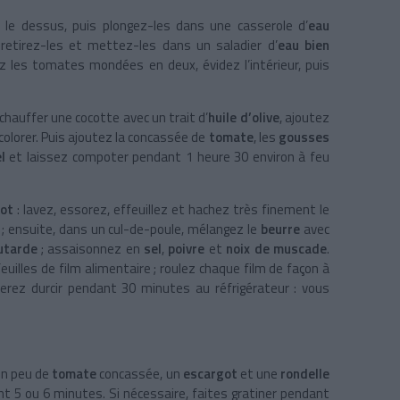
ur le dessus, puis plongez-les dans une casserole d’
eau
retirez-les et mettez-les dans un saladier d’
eau bien
z les tomates mondées en deux, évidez l’intérieur, puis
 chauffer une cocotte avec un trait d’
huile d’olive
, ajoutez
colorer. Puis ajoutez la concassée de
tomate
, les
gousses
el
et laissez compoter pendant 1 heure 30 environ à feu
got
: lavez, essorez, effeuillez et hachez très finement le
; ensuite, dans un cul-de-poule, mélangez le
beurre
avec
utarde
; assaisonnez en
sel
,
poivre
et
noix de muscade
.
euilles de film alimentaire ; roulez chaque film de façon à
rez durcir pendant 30 minutes au réfrigérateur : vous
un peu de
tomate
concassée, un
escargot
et une
rondelle
t 5 ou 6 minutes. Si nécessaire, faites gratiner pendant