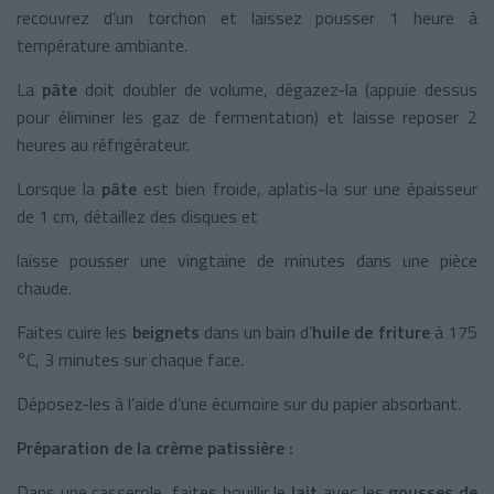
recouvrez d’un torchon et laissez pousser 1 heure à
température ambiante.
La
pâte
doit doubler de volume, dégazez-la (appuie dessus
pour éliminer les gaz de fermentation) et laisse reposer 2
heures au réfrigérateur.
Lorsque la
pâte
est bien froide, aplatis-la sur une épaisseur
de 1 cm, détaillez des disques et
laisse pousser une vingtaine de minutes dans une pièce
chaude.
Faites cuire les
beignets
dans un bain d’
huile de friture
à 175
°C, 3 minutes sur chaque face.
Déposez-les à l’aide d’une écumoire sur du papier absorbant.
Préparation de la crème patissière :
Dans une casserole, faites bouillir le
lait
avec les
gousses de