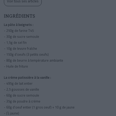
Voir tous ses articles
INGRÉDIENTS
La pâte à beignets :
- 250g de farine T45
- 30g de sucre semoule
- 1,5g de sel fin
- 10g de levure fraîche
- 150g d’oeufs (3 petits oeufs)
- 80g de beurre à température ambiante
- Huile de friture
La crème patissière à la vanille :
- 495g de lait entier
- 2,5 gousses de vanille
- 60g de sucre semoule
- 35g de poudre à crème
- 60g d’oeuf entier (1 gros oeuf) + 10 g de jaune
- (½ jaune)