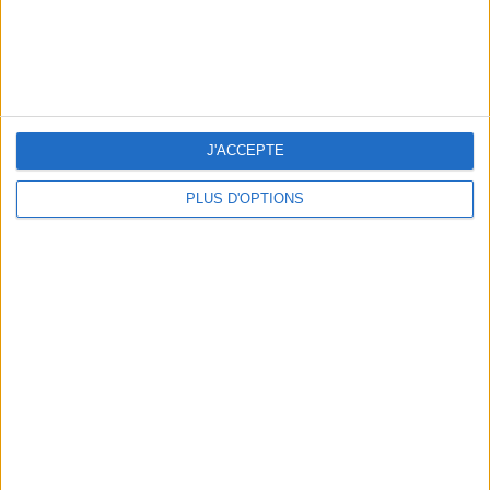
3 EXPÉRIENCES OUTDOOR À DEUX PAS DE PARIS
J'ACCEPTE
PLUS D'OPTIONS
LES CADEAUX DÉLICIEUSEMENT SNOBS À RAPPORTER DE PARIS