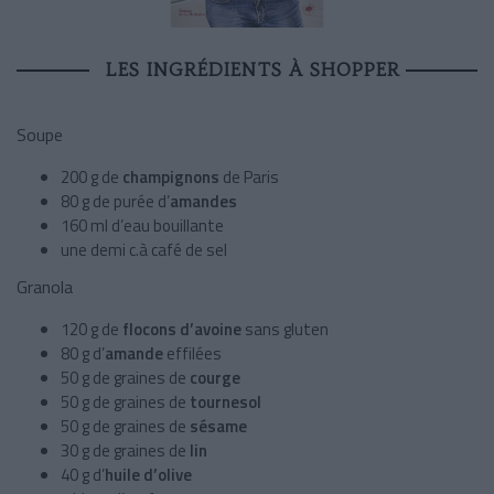
LES INGRÉDIENTS À SHOPPER
Soupe
200 g de
champignons
de Paris
80 g de purée d’
amandes
160 ml d’eau bouillante
une demi c.à café de sel
Granola
120 g de
flocons d’avoine
sans gluten
80 g d’
amande
effilées
50 g de graines de
courge
50 g de graines de
tournesol
50 g de graines de
sésame
30 g de graines de
lin
40 g d’
huile d’olive