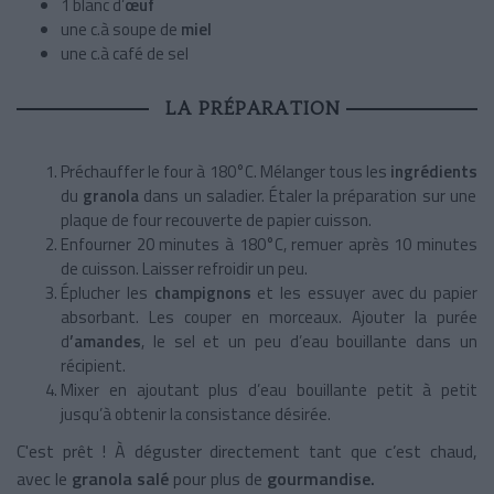
1 blanc d’
œuf
une c.à soupe de
miel
une c.à café de sel
LA PRÉPARATION
Préchauffer le four à 180°C. Mélanger tous les
ingrédients
du
granola
dans un saladier. Étaler la préparation sur une
plaque de four recouverte de papier cuisson.
Enfourner 20 minutes à 180°C, remuer après 10 minutes
de cuisson. Laisser refroidir un peu.
Éplucher les
champignons
et les essuyer avec du papier
absorbant. Les couper en morceaux. Ajouter la purée
d
’amandes
, le sel et un peu d’eau bouillante dans un
récipient.
Mixer en ajoutant plus d’eau bouillante petit à petit
jusqu’à obtenir la consistance désirée.
C'est prêt ! À déguster directement tant que c’est chaud,
avec le
granola salé
pour plus de
gourmandise.